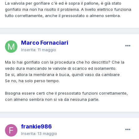
La valvola per gonfiare c'è ed è sopra il pallone, è già stato
questo modo, e nel tuo caso bisogna smontare tutto dato
gonfiato ma non ha risolto il problema. A livello elettrico funziona
che non c'è nessuna valvola di intercettazione, almeno in
tutto correttamente, anche il pressostato o almeno sembra.
foto non si vedono:
a- togliere corrente alla pompa
b- chiudere l'aspirazione dell'acqua dal pozzo
c- scaricare la pressione dall'impian
Marco Fornaciari
d- gonfiare il vaso d'espansione a i BAR
ma siccome non ci sono le valvole per intercettare e
Inserita:
11 maggio
scaricare
e- bisogna prima smontare il vaso de'espansione e poi
Ma lo hai gonfiato con la procedura che ho descritto? Che la
eseguire il passo "d"
vedo dura mancando le valvole di scarico ed isolamento.
f- rimontare tutto, controllando tutte le guarnizioni se
Se si, allora la membrana è buca, quindi vaso da cambiare
toccate
Se no, ha solo perso tempo.
Se ancora non funziona il vaso va cambiato.
Bisogna essere certi che il pressostato funzioni correttamente,
Se occorre cambiare il vaso fai montare le valvole di
con almeno sembra non si va da nessuna parte.
intercaettazione come da descrizione sopra, e se non c'è
anche una valvola di non ritorno sull'aspirazione della
pompa, e magari anche una sulla mandata.
frankie986
E sistema anche l'impianto elettrico che così non si può
Inserita:
13 maggio
vedere.