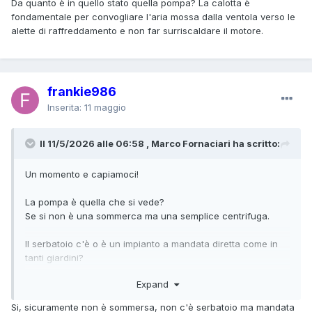
Da quanto è in quello stato quella pompa? La calotta è
fondamentale per convogliare l'aria mossa dalla ventola verso le
alette di raffreddamento e non far surriscaldare il motore.
frankie986
Inserita:
11 maggio
Il 11/5/2026 alle 06:58 , Marco Fornaciari ha scritto:
Un momento e capiamoci!
La pompa è quella che si vede?
Se si non è una sommerca ma una semplice centrifuga.
Il serbatoio c'è o è un impianto a mandata diretta come in
tanti giardini?
Expand
Quelle due apparecchiature elettriche volanti rosse e nere
cosa sono?
Si, sicuramente non è sommersa, non c'è serbatoio ma mandata