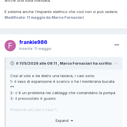
anche una sulla mandata.
E sistema anche l'impianto elettrico che così non si può vedere.
Modificato:
11 maggio
da Marco Fornaciari
frankie986
Inserita:
11 maggio
Il 11/5/2026 alle 08:11 , Marco Fornaciari ha scritto:
Così al volo e da dietro una tasiera, i casi sono:
1- il vaso di espansione è scarico o ha l membrana bucata
**
2- c'è un problema nei cablaggi che comandano la pompa
3- il pressostato è guasto
Propendo più per il caso 1.
Expand
**
Per gonfiare il vaso di espansione bisogna procede in