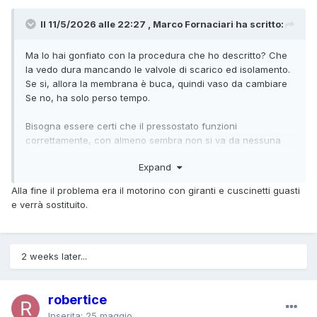
Il 11/5/2026 alle 22:27 , Marco Fornaciari ha scritto:
Ma lo hai gonfiato con la procedura che ho descritto? Che
la vedo dura mancando le valvole di scarico ed isolamento.
Se si, allora la membrana è buca, quindi vaso da cambiare
Se no, ha solo perso tempo.
Bisogna essere certi che il pressostato funzioni
correttamente, con almeno sembra non si va da nessuna
parte.
Expand
Alla fine il problema era il motorino con giranti e cuscinetti guasti
e verrà sostituito.
2 weeks later...
robertice
Inserita:
25 maggio