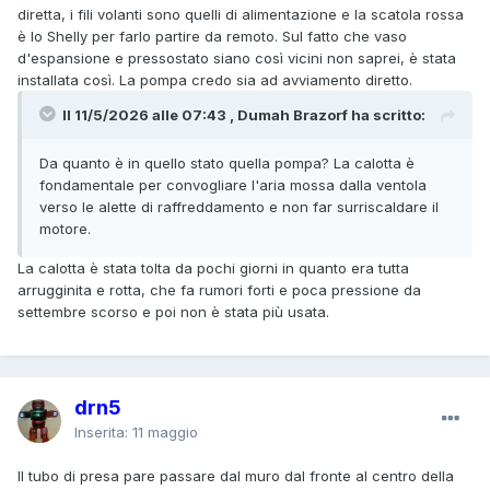
diretta, i fili volanti sono quelli di alimentazione e la scatola rossa
Il tubo che si vede è l'aspirazione o la mandata?
è lo Shelly per farlo partire da remoto. Sul fatto che vaso
d'espansione e pressostato siano così vicini non saprei, è stata
Perchè il vaso di espansione e pressostato sono così,
installata così. La pompa credo sia ad avviamento diretto.
troppo, vicini alla pompa?
Il 11/5/2026 alle 07:43 , Dumah Brazorf ha scritto:
La pompa è ad avviamento diretto o ha un inverter (ha una
morsettiere molto grande)?
Da quanto è in quello stato quella pompa? La calotta è
fondamentale per convogliare l'aria mossa dalla ventola
verso le alette di raffreddamento e non far surriscaldare il
motore.
La calotta è stata tolta da pochi giorni in quanto era tutta
arrugginita e rotta, che fa rumori forti e poca pressione da
settembre scorso e poi non è stata più usata.
drn5
Inserita:
11 maggio
Il tubo di presa pare passare dal muro dal fronte al centro della