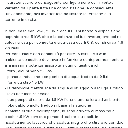
- caratteristiche e conseguente configurazione dell'inverter.
Pertanto da lì parte tutta una configurazione, e conseguente
funzioanmento, dell'inverter tale da limitare la tensione e la
corrente in uscita.
In ogni caso con: 25A, 230V e cos fi 0,9 si hanno a disposizione
appunto circa 5 kW, che è la potenza del tuo inverter, che poi nei
calcoli si usa per comodità e sicurezza cos fi 0,8, quindi circa 4,6
kW reali.
Per consumare con continuità per oltre 15 minuti 5 kW in
ambiente domestico devi avere in funzione conteporaneamente e
alla massima potenza assorbita alcuni di qesti carichi:
- forni, alcuni sono 2,5 kW
- piamo a induzione con pentola di acqua fredda da 9 litri
- ferro da stiro 1,5 kW
- lavastoviglie mentra scalda acqua di lavaggio o asciuga a caldo
- lavatrice mentre scalda
- due pompe di calore da 1,5 kW l'una e anche loro ad ambiente
molto caldo o molto freddo in base alla stagione
Insomma ci vuole dell'impegno, io sono arrivato al massimo a
picchi 4,5 kW con: due pompe di calore e tre split in
riscaldamento, lavatrice che scalda, moglie che stira e io con due
work station accese, e tutto per 15 minuti al massimo, poi entrano