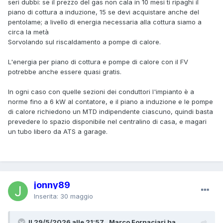
seri dubbi: se il prezzo del gas non cala in 10 mesi ti ripaghi il
piano di cottura a induzione, 15 se devi acquistare anche del
pentolame; a livello di energia necessaria alla cottura siamo a
circa la metà
Sorvolando sul riscaldamento a pompe di calore.
L'energia per piano di cottura e pompe di calore con il FV
potrebbe anche essere quasi gratis.
In ogni caso con quelle sezioni dei conduttori l'impianto è a
norme fino a 6 kW al contatore, e il piano a induzione e le pompe
di calore richiedono un MTD indipendente ciascuno, quindi basta
prevedere lo spazio disponibile nel centralino di casa, e magari
un tubo libero da ATS a garage.
jonny89
Inserita:
30 maggio
Il 29/5/2026 alle 21:57 , Marco Fornaciari ha