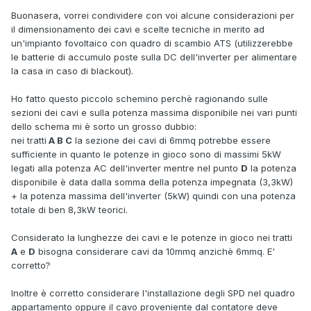
Buonasera, vorrei condividere con voi alcune considerazioni per
il dimensionamento dei cavi e scelte tecniche in merito ad
un'impianto fovoltaico con quadro di scambio ATS (utilizzerebbe
le batterie di accumulo poste sulla DC dell'inverter per alimentare
la casa in caso di blackout).
Ho fatto questo piccolo schemino perchè ragionando sulle
sezioni dei cavi e sulla potenza massima disponibile nei vari punti
dello schema mi è sorto un grosso dubbio:
nei tratti
A B C
la sezione dei cavi di 6mmq potrebbe essere
sufficiente in quanto le potenze in gioco sono di massimi 5kW
legati alla potenza AC dell'inverter mentre nel punto
D
la potenza
disponibile è data dalla somma della potenza impegnata (3,3kW)
+ la potenza massima dell'inverter (5kW) quindi con una potenza
totale di ben 8,3kW teorici.
Considerato la lunghezze dei cavi e le potenze in gioco nei tratti
A
e
D
bisogna considerare cavi da 10mmq anzichè 6mmq. E'
corretto?
Inoltre è corretto considerare l'installazione degli SPD nel quadro
appartamento oppure il cavo proveniente dal contatore deve