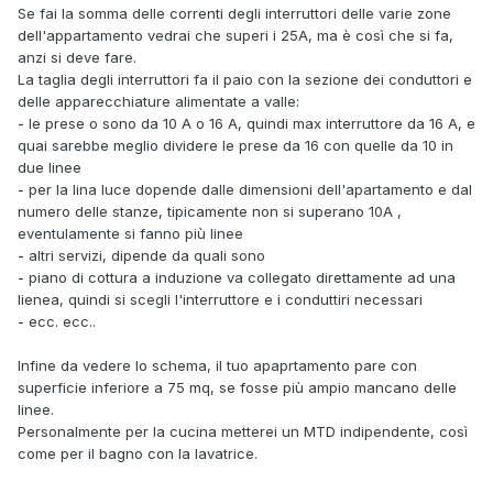
Se fai la somma delle correnti degli interruttori delle varie zone
dell'appartamento vedrai che superi i 25A, ma è così che si fa,
anzi si deve fare.
La taglia degli interruttori fa il paio con la sezione dei conduttori e
delle apparecchiature alimentate a valle:
- le prese o sono da 10 A o 16 A, quindi max interruttore da 16 A, e
quai sarebbe meglio dividere le prese da 16 con quelle da 10 in
due linee
- per la lina luce dopende dalle dimensioni dell'apartamento e dal
numero delle stanze, tipicamente non si superano 10A ,
eventulamente si fanno più linee
- altri servizi, dipende da quali sono
- piano di cottura a induzione va collegato direttamente ad una
lienea, quindi si scegli l'interruttore e i conduttiri necessari
- ecc. ecc..
Infine da vedere lo schema, il tuo apaprtamento pare con
superficie inferiore a 75 mq, se fosse più ampio mancano delle
linee.
Personalmente per la cucina metterei un MTD indipendente, così
come per il bagno con la lavatrice.