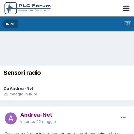
INIM
Sensori radio
Da Andrea-Net
22 maggio
in
INIM
Andrea-Net
Inserito:
22 maggio
Qualcuno sà consigliare sensori per esterni, non Inim , che si