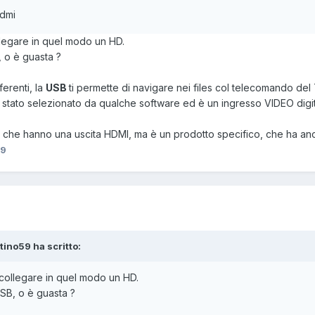
hdmi
legare in quel modo un HD.
, o è guasta ?
ferenti, la
USB
ti permette di navigare nei files col telecomando de
IA' stato selezionato da qualche software ed è un ingresso VIDEO digit
) che hanno una uscita HDMI, ma è un prodotto specifico, che ha a
59
atino59 ha scritto:
collegare in quel modo un HD.
USB, o è guasta ?