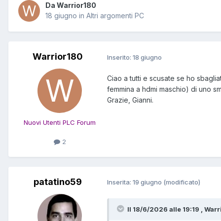
Da Warrior180
18 giugno
in
Altri argomenti PC
Warrior180
Inserito:
18 giugno
Ciao a tutti e scusate se ho sbagl
femmina a hdmi maschio) di uno sm
Grazie, Gianni.
Nuovi Utenti PLC Forum
2
patatino59
Inserita:
19 giugno
(modificato)
Il 18/6/2026 alle 19:19 , Warr