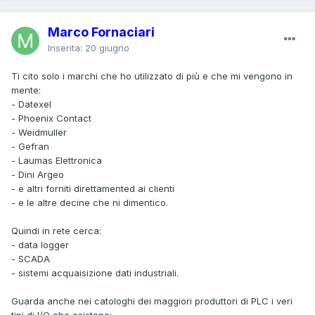
Marco Fornaciari
Inserita:
20 giugno
Ti cito solo i marchi che ho utilizzato di più e che mi vengono in
mente:
- Datexel
- Phoenix Contact
- Weidmuller
- Gefran
- Laumas Elettronica
- Dini Argeo
- e altri forniti direttamented ai clienti
- e le altre decine che ni dimentico.
Quindi in rete cerca:
- data logger
- SCADA
- sistemi acquaisizione dati industriali.
Guarda anche nei catologhi dei maggiori produttori di PLC i veri
tipi di I/O che esistono: