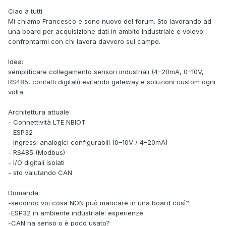
Ciao a tutti.
Mi chiamo Francesco e sono nuovo del forum. Sto lavorando ad
una board p
er acquisizione dati in ambito industriale e volevo
confrontarmi con chi lavora davvero sul campo.
Idea:
semplificare collegamento sensori industriali (4–20mA, 0–10V,
RS485, contatti digitali) evitando gateway e soluzioni custom ogni
volta.
Architettura attuale:
- Connettività LTE NBIOT
- ESP32
- ingressi analogici configurabili (0–10V / 4–20mA)
- RS485 (Modbus)
- I/O digitali isolati
- sto valutando CAN
Domanda:
-secondo voi cosa NON può mancare in una board così?
-ESP32 in ambiente industriale: esperienze
-CAN ha senso o è poco usato?