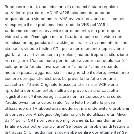
Buonasera a tutti, una settimana fa circa mi è stato regalato
un Videoregistratore JVC HR-J325, siccome da poco ho
acquistato una videocamera VHS avevo intenzione di sistemarlo.
Vi espongo il mio problema inserendo la VHS nel VCR il
caricamento sembra avvenire correttamente, ma purtroppo a
video si vede l'immagine molto disturbata come se il video non
riuscisse ad agganciare il tracking del nastro, ovviamente testine
sia audio, video e testina CTL pulite correttamente (operazione
già fatta su altri video senza problemi) ma purtroppo la situazione
non migliora. L'unico modo per riuscire a vedere un qualcosa è
solo quando faccio l'avanzamento frame to frame o quando
metto in pausa, aggancia sia l'immagine che il colore, ovviamente
sempre con qualche distrubo. Le prove le ho fatte con una
cassetta di Titanic Originale (cassetta che in altri VCR viene
riprodotta correttamente), inoltre se provo con una cassetta
registrata in LP il videoregistratore non la riconosce e si sente
l'audio ovviamente velocizzato. Nelle Foto ho fatto le prove
utilizzando un TV abbastanza moderno, ma onde evitare problemi
di conversione Analogico-Digitale ho preferito utilizzare un Mivar
da 14 pollici CRT non vedendo miglioramenti. La mia domanda
finale è cosa potrei controllare? Se fosse un problema di testine o
di traccia CTL l'audio non si dovrebbe sentire correttamente? Se