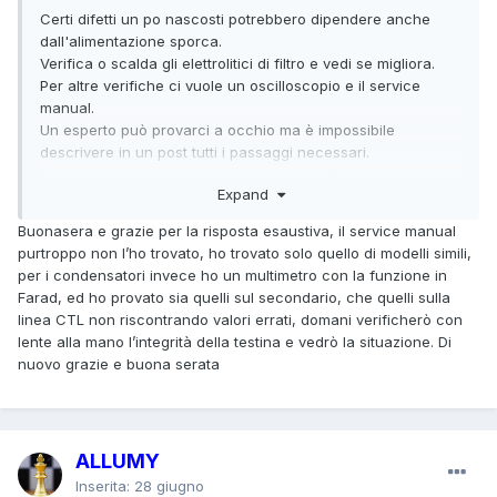
Certi difetti un po nascosti potrebbero dipendere anche
dall'alimentazione sporca.
Verifica o scalda gli elettrolitici di filtro e vedi se migliora.
Per altre verifiche ci vuole un oscilloscopio e il service
manual.
Un esperto può provarci a occhio ma è impossibile
descrivere in un post tutti i passaggi necessari.
Essendo un tre testine, il fermo immagine è realizzato con il
Expand
cambio di segnale dalla seconda alla terza testina (quelle
accoppiate)
Buonasera e grazie per la risposta esaustiva, il service manual
Verifica con una lente di ingrandimento che una delle tre
purtroppo non l’ho trovato, ho trovato solo quello di modelli simili,
testine non sia rotta.
per i condensatori invece ho un multimetro con la funzione in
Ogni testina è composta da due avvolgimenti e quello più
Farad, ed ho provato sia quelli sul secondario, che quelli sulla
piccolo è molto facile romperlo.
linea CTL non riscontrando valori errati, domani verificherò con
lente alla mano l’integrità della testina e vedrò la situazione. Di
nuovo grazie e buona serata
ALLUMY
Inserita:
28 giugno