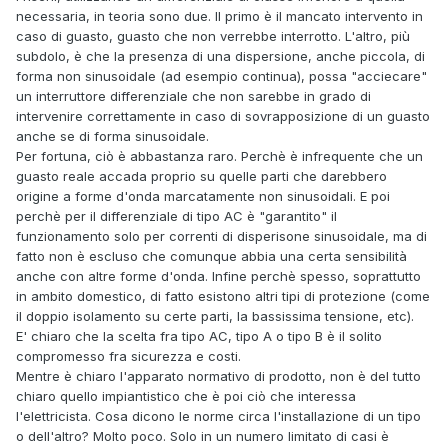
necessaria, in teoria sono due. Il primo è il mancato intervento in
caso di guasto, guasto che non verrebbe interrotto. L'altro, più
subdolo, è che la presenza di una dispersione, anche piccola, di
forma non sinusoidale (ad esempio continua), possa "acciecare"
un interruttore differenziale che non sarebbe in grado di
intervenire correttamente in caso di sovrapposizione di un guasto
anche se di forma sinusoidale.
Per fortuna, ciò è abbastanza raro. Perchè è infrequente che un
guasto reale accada proprio su quelle parti che darebbero
origine a forme d'onda marcatamente non sinusoidali. E poi
perchè per il differenziale di tipo AC è "garantito" il
funzionamento solo per correnti di disperisone sinusoidale, ma di
fatto non è escluso che comunque abbia una certa sensibilità
anche con altre forme d'onda. Infine perchè spesso, soprattutto
in ambito domestico, di fatto esistono altri tipi di protezione (come
il doppio isolamento su certe parti, la bassissima tensione, etc).
E' chiaro che la scelta fra tipo AC, tipo A o tipo B è il solito
compromesso fra sicurezza e costi.
Mentre è chiaro l'apparato normativo di prodotto, non è del tutto
chiaro quello impiantistico che è poi ciò che interessa
l'elettricista. Cosa dicono le norme circa l'installazione di un tipo
o dell'altro? Molto poco. Solo in un numero limitato di casi è