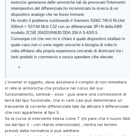
esercizio generasse delle armoniche tali da provocare l'intervento
intempestivo del differenziale,ho incominciato la ricerca di un
dispositivo analogo che ne fosse immune.
Ho risolto il problema sostituendo il Siemens 5SM2 745-0 RcUnit
500mA + 5SY44 Mcb C32 con un differenziale 3P+N della ABB
modello 2CSB 204201R4630 DDA 204 A S-63/0.5.
Comunque ciò che non mi è chiaro è quale dispositivo istallare in
quale caso,non ci sono regole univoche e bisogna di volta in
volta affidarsi alla propria esperienza cercando di districarsi tra i
tanti prodotti in commercio e senza spendere cifre elevate.
L'inverter in oggetto, deve assolvere il compito di non immettere
in rete le armoniche che produce nel corso del suo
funzionamento, semmai - esso - può avere una connessione di
terra del tipo funzionale, che in certi casi può determinare un
transiente di corrente differenziale tale da attivare il differenziale
che non appartiene al tipo S.
Se la curva di intervento intesa come T (mi pare che il nuovo Abb
sia del tipo S - con ritardo intenzionale) , rientra nei termini
previsti dalla normativa si può adottare.