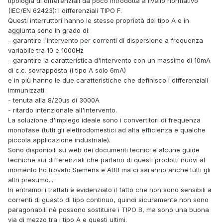
tipologia di differenziali da poco introdotta a livello normativo
(IEC/EN 62423): i differenziali TIPO F.
Questi interruttori hanno le stesse proprietà dei tipo A e in
aggiunta sono in grado di:
- garantire l'intervento per correnti di dispersione a frequenza
variabile tra 10 e 1000Hz
- garantire la caratteristica d'intervento con un massimo di 10mA
di c.c. sovrapposta (i tipo A solo 6mA)
e in più hanno le due caratteristiche che definisco i differenziali
immunizzati:
- tenuta alla 8/20us di 3000A
- ritardo intenzionale all'intervento.
La soluzione d'impiego ideale sono i convertitori di frequenza
monofase (tutti gli elettrodomestici ad alta efficienza e qualche
piccola applicazione industriale).
Sono disponibili su web dei documenti tecnici e alcune guide
tecniche sui differenziali che parlano di questi prodotti nuovi al
momento ho trovato Siemens e ABB ma ci saranno anche tutti gli
altri presumo...
In entrambi i trattati è evidenziato il fatto che non sono sensibili a
correnti di guasto di tipo continuo, quindi sicuramente non sono
paragonabili nè possono sostituire i TIPO B, ma sono una buona
via di mezzo tra i tipo A e questi ultimi.