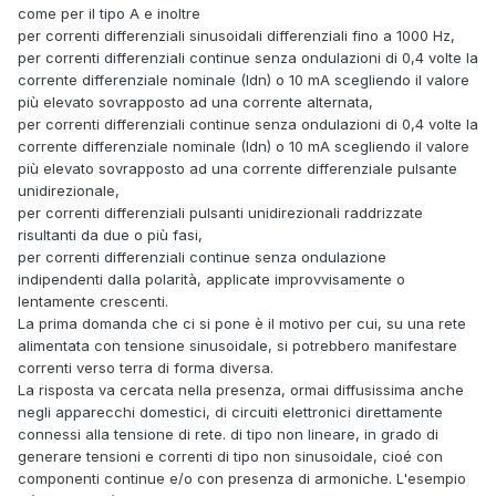
come per il tipo A e inoltre
per correnti differenziali sinusoidali differenziali fino a 1000 Hz,
per correnti differenziali continue senza ondulazioni di 0,4 volte la
corrente differenziale nominale (Idn) o 10 mA scegliendo il valore
più elevato sovrapposto ad una corrente alternata,
per correnti differenziali continue senza ondulazioni di 0,4 volte la
corrente differenziale nominale (Idn) o 10 mA scegliendo il valore
più elevato sovrapposto ad una corrente differenziale pulsante
unidirezionale,
per correnti differenziali pulsanti unidirezionali raddrizzate
risultanti da due o più fasi,
per correnti differenziali continue senza ondulazione
indipendenti dalla polarità, applicate improvvisamente o
lentamente crescenti.
La prima domanda che ci si pone è il motivo per cui, su una rete
alimentata con tensione sinusoidale, si potrebbero manifestare
correnti verso terra di forma diversa.
La risposta va cercata nella presenza, ormai diffusissima anche
negli apparecchi domestici, di circuiti elettronici direttamente
connessi alla tensione di rete. di tipo non lineare, in grado di
generare tensioni e correnti di tipo non sinusoidale, cioé con
componenti continue e/o con presenza di armoniche. L'esempio