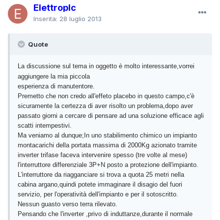
Elettroplc
Inserita:
28 luglio 2013
Quote
La discussione sul tema in oggetto è molto interessante,vorrei
aggiungere la mia piccola
esperienza di manutentore.
Premetto che non credo all'effeto placebo in questo campo,c'è
sicuramente la certezza di aver risolto un problema,dopo aver
passato giorni a cercare di pensare ad una soluzione efficace agli
scatti intempestivi.
Ma veniamo al dunque;In uno stabilimento chimico un impianto
montacarichi della portata massima di 2000Kg azionato tramite
inverter trifase faceva intervenire spesso (tre volte al mese)
l'interruttore differenziale 3P+N posto a protezione dell'impianto.
L'interruttore da riagganciare si trova a quota 25 metri nella
cabina argano,quindi potete immaginare il disagio del fuori
servizio, per l'operatività dell'impianto e per il sotoscritto.
Nessun guasto verso terra rilevato.
Pensando che l'inverter ,privo di induttanze,durante il normale