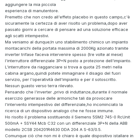
aggiungere la mia piccola
esperienza di manutentore.
Premetto che non credo all'effeto placebo in questo campo,c'è
sicuramente la certezza di aver risolto un problema,dopo aver
passato giorni a cercare di pensare ad una soluzione efficace
agli scatti intempestivi.
Ma veniamo al dunque;In uno stabilimento chimico un impianto
montacarichi della portata massima di 2000Kg azionato tramite
inverter trifase faceva intervenire spesso (tre volte al mese)
l'interruttore differenziale 3P+N posto a protezione dell'impianto.
L'interruttore da riagganciare si trova a quota 25 metri nella
cabina argano,quindi potete immaginare il disagio del fuori
servizio, per l'operatività dell'impianto e per il sotoscritto.
Nessun guasto verso terra rilevato.
Pensando che l'inverter ,privo di induttanze,durante il normale
esercizio generasse delle armoniche tali da provocare
l'intervento intempestivo del differenziale,ho incominciato la
ricerca di un dispositivo analogo che ne fosse immune.
Ho risolto il problema sostituendo il Siemens 5SM2 745-0 RcUnit
500mA + 5SY44 Mcb C32 con un differenziale 3P+N della ABB
modello 2CSB 204201R4630 DDA 204 A S-63/0.5.
Comunque ciò che non mi è chiaro è quale dispositivo istallare in