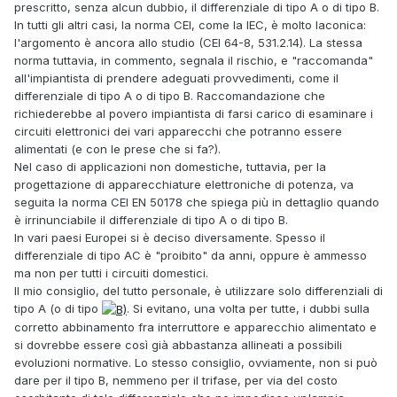
prescritto, senza alcun dubbio, il differenziale di tipo A o di tipo B.
In tutti gli altri casi, la norma CEI, come la IEC, è molto laconica:
l'argomento è ancora allo studio (CEI 64-8, 531.2.14). La stessa
norma tuttavia, in commento, segnala il rischio, e "raccomanda"
all'impiantista di prendere adeguati provvedimenti, come il
differenziale di tipo A o di tipo B. Raccomandazione che
richiederebbe al povero impiantista di farsi carico di esaminare i
circuiti elettronici dei vari apparecchi che potranno essere
alimentati (e con le prese che si fa?).
Nel caso di applicazioni non domestiche, tuttavia, per la
progettazione di apparecchiature elettroniche di potenza, va
seguita la norma CEI EN 50178 che spiega più in dettaglio quando
è irrinunciabile il differenziale di tipo A o di tipo B.
In vari paesi Europei si è deciso diversamente. Spesso il
differenziale di tipo AC è "proibito" da anni, oppure è ammesso
ma non per tutti i circuiti domestici.
Il mio consiglio, del tutto personale, è utilizzare solo differenziali di
tipo A (o di tipo
. Si evitano, una volta per tutte, i dubbi sulla
corretto abbinamento fra interruttore e apparecchio alimentato e
si dovrebbe essere così già abbastanza allineati a possibili
evoluzioni normative. Lo stesso consiglio, ovviamente, non si può
dare per il tipo B, nemmeno per il trifase, per via del costo