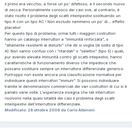
il primo era vecchio, e forse un po' difettoso, e il secondo nuovo
di zecca. Personalmente conosco dei casi ove, al contrario, è
stato risolto il problema degli scatti intempestivi sostituendo un
tipo A con un tipo AC ! Non escludo nemmeno un po' di.... effetto
placebo!
Per questo tipo di problema, ormai tutti i maggiori costruttori
hanno un catalogo interruttori a "immunità rinforzata", o
"altamente resistenti ai disturbi" che dir si voglia (di solito di tipo
A). Non vanno confusi con i "ritardati" o "selettivi" (tipo S) i quali,
pur avendo elevata immunità contro gli scatti intepestivi, hanno
caratteristiche di funzionamento diverso che impedisce che
possano sostituire sempre un interruttore differenziale generico.
Purtroppo non esiste ancora una classificazione normativa per
individuare questi interruttori "immuni". Si possono individuare
tramite le denominazioni commerciali dei vari costruttori di cui si è
parlato varie volte. L'esperienza insegna che tali interruttori
risolvono nella quasi totalità dei casi il problema degli scatti
intempestivi dell'interruttore differenziale.
Modificato:
28 ottobre 2008
da Carlo Albinoni