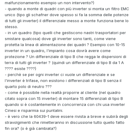
malfunzionamento esempio un non intervento?)
- quando a monte di quadri con più inverter si monta un filtro EMC
unico (tipo gli schafner dove spesso si fa la somma delle potenze
di tutti gli inverter) il differenziale messo a monte funziona bene lo
stesso.
- in un quadro (tipo quelli che gestiscono nastri trasportatori per
smistare qualcosa) dove gli inverter sono tanti, come viene
protetta la linea di alimentazione dei quadri ? Esempio con 10-15
inverter in un quadro, l'impianto cosa dovrà avere come
protezione ? Un differenziale di tipo B che regga le dispersioni di
terra di tutti gli inverter ? (quindi un differenziale di tipo B da 1 A
???? esiste ????)
- perchè se per ogni inverter ci vuole un differenziale e se
l'inverter è trifase, non esistono i differenziali di tipo B senza il
quarto polo di neutro ???
- come è possibile nella realtà proporre al cliente (nel quadro
citato sopra con 15 inverter) di montare 15 differenziali di tipo B
quando si è costantemente in concorrenza con chi usa inverter
Cinesi e risparmia sui puntalini.
- è vero che la 60439-1 deve essere rivista a breve e subirà degli
stravolgimenti che rimetteranno in discussione tutto quello fatto
fin ora? (o è già cambiata?)