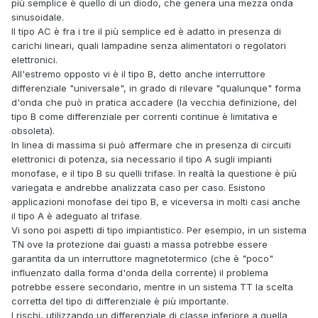
più semplice è quello di un diodo, che genera una mezza onda
sinusoidale.
Il tipo AC è fra i tre il più semplice ed è adatto in presenza di
carichi lineari, quali lampadine senza alimentatori o regolatori
elettronici.
All'estremo opposto vi è il tipo B, detto anche interruttore
differenziale "universale", in grado di rilevare "qualunque" forma
d'onda che può in pratica accadere (la vecchia definizione, del
tipo B come differenziale per correnti continue è limitativa e
obsoleta).
In linea di massima si può affermare che in presenza di circuiti
elettronici di potenza, sia necessario il tipo A sugli impianti
monofase, e il tipo B su quelli trifase. In realtà la questione è più
variegata e andrebbe analizzata caso per caso. Esistono
applicazioni monofase dei tipo B, e viceversa in molti casi anche
il tipo A è adeguato al trifase.
Vi sono poi aspetti di tipo impiantistico. Per esempio, in un sistema
TN ove la protezione dai guasti a massa potrebbe essere
garantita da un interruttore magnetotermico (che è "poco"
influenzato dalla forma d'onda della corrente) il problema
potrebbe essere secondario, mentre in un sistema TT la scelta
corretta del tipo di differenziale è più importante.
I rischi, utilizzando un differenziale di classe inferiore a quella