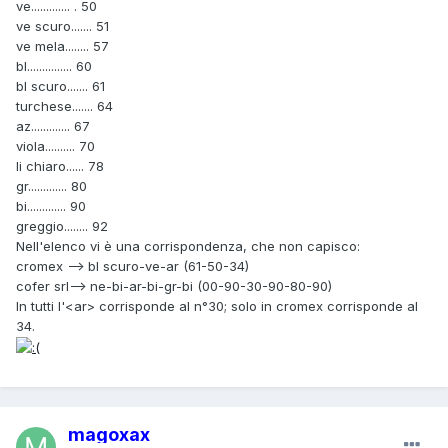
ve............. . 50
ve scuro....... 51
ve mela........ 57
bl............... 60
bl scuro....... 61
turchese....... 64
az............. 67
viola.......... 70
li chiaro...... 78
gr............. 80
bi............. 90
greggio........ 92
Nell'elenco vi è una corrispondenza, che non capisco:
cromex --> bl scuro-ve-ar (61-50-34)
cofer srl--> ne-bi-ar-bi-gr-bi (00-90-30-90-80-90)
In tutti l'<ar> corrisponde al n°30; solo in cromex corrisponde al
34.
magoxax