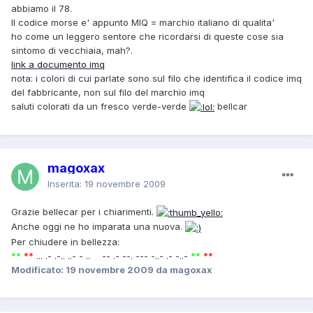
abbiamo il 78.
Il codice morse e' appunto MIQ = marchio italiano di qualita'
ho come un leggero sentore che ricordarsi di queste cose sia
sintomo di vecchiaia, mah?.
link a documento imq
nota: i colori di cui parlate sono sul filo che identifica il codice imq
del fabbricante, non sul filo del marchio imq
saluti colorati da un fresco verde-verde
bellcar
magoxax
Inserita:
19 novembre 2009
Grazie bellecar per i chiarimenti.
Anche oggi ne ho imparata una nuova.
Per chiudere in bellezza:
**
**
... .- .-.. ..- - ..
A
-- .- --. --- -..- .- -..-
**
**
Modificato:
19 novembre 2009
da magoxax