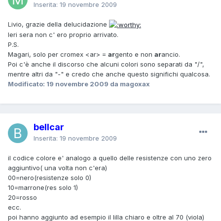
Inserita:
19 novembre 2009
Livio, grazie della delucidazione
Ieri sera non c' ero proprio arrivato.
P.S.
Magari, solo per cromex <ar> =
ar
gento e non
ar
ancio.
Poi c'è anche il discorso che alcuni colori sono separati da "/",
mentre altri da "-" e credo che anche questo significhi qualcosa.
Modificato:
19 novembre 2009
da magoxax
bellcar
Inserita:
19 novembre 2009
il codice colore e' analogo a quello delle resistenze con uno zero
aggiuntivo( una volta non c'era)
00=nero(resistenze solo 0)
10=marrone(res solo 1)
20=rosso
ecc.
poi hanno aggiunto ad esempio il lilla chiaro e oltre al 70 (viola)