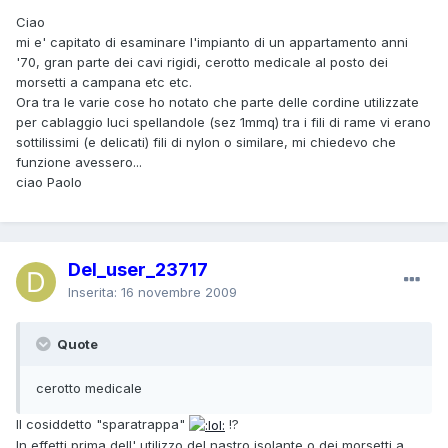
Ciao
mi e' capitato di esaminare l'impianto di un appartamento anni
'70, gran parte dei cavi rigidi, cerotto medicale al posto dei
morsetti a campana etc etc.
Ora tra le varie cose ho notato che parte delle cordine utilizzate
per cablaggio luci spellandole (sez 1mmq) tra i fili di rame vi erano
sottilissimi (e delicati) fili di nylon o similare, mi chiedevo che
funzione avessero...
ciao Paolo
Del_user_23717
Inserita:
16 novembre 2009
Quote
cerotto medicale
Il cosiddetto "sparatrappa"
!?
In effetti prima dell' utilizzo del nastro isolante o dei morsetti a