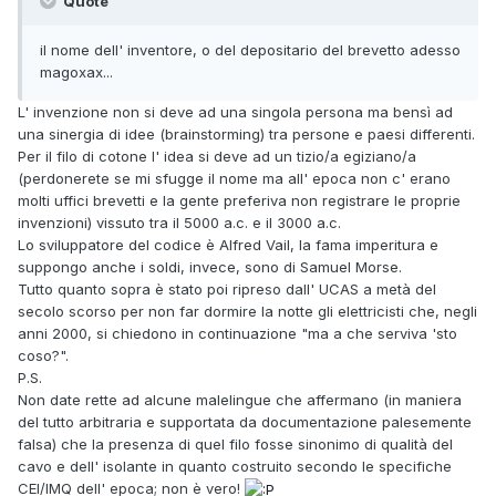
Quote
il nome dell' inventore, o del depositario del brevetto adesso
magoxax...
L' invenzione non si deve ad una singola persona ma bensì ad
una sinergia di idee (brainstorming) tra persone e paesi differenti.
Per il filo di cotone l' idea si deve ad un tizio/a egiziano/a
(perdonerete se mi sfugge il nome ma all' epoca non c' erano
molti uffici brevetti e la gente preferiva non registrare le proprie
invenzioni) vissuto tra il 5000 a.c. e il 3000 a.c.
Lo sviluppatore del codice è Alfred Vail, la fama imperitura e
suppongo anche i soldi, invece, sono di Samuel Morse.
Tutto quanto sopra è stato poi ripreso dall' UCAS a metà del
secolo scorso per non far dormire la notte gli elettricisti che, negli
anni 2000, si chiedono in continuazione "ma a che serviva 'sto
coso?".
P.S.
Non date rette ad alcune malelingue che affermano (in maniera
del tutto arbitraria e supportata da documentazione palesemente
falsa) che la presenza di quel filo fosse sinonimo di qualità del
cavo e dell' isolante in quanto costruito secondo le specifiche
CEI/IMQ dell' epoca; non è vero!