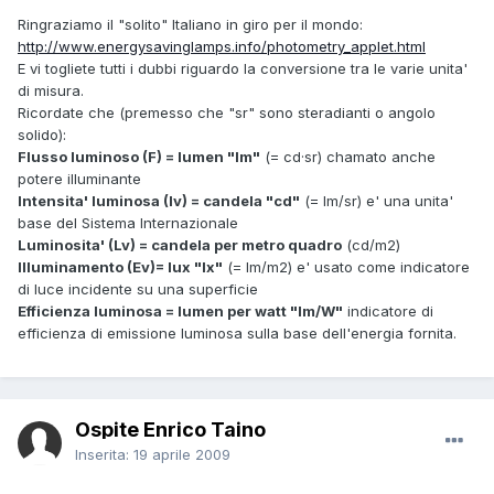
Ringraziamo il "solito" Italiano in giro per il mondo:
http://www.energysavinglamps.info/photometry_applet.html
E vi togliete tutti i dubbi riguardo la conversione tra le varie unita'
di misura.
Ricordate che (premesso che "sr" sono steradianti o angolo
solido):
Flusso luminoso (F) = lumen "lm"
(= cd·sr) chamato anche
potere illuminante
Intensita' luminosa (Iv) = candela "cd"
(= lm/sr) e' una unita'
base del Sistema Internazionale
Luminosita' (Lv) = candela per metro quadro
(cd/m2)
Illuminamento (Ev)= lux "lx"
(= lm/m2) e' usato come indicatore
di luce incidente su una superficie
Efficienza luminosa = lumen per watt "lm/W"
indicatore di
efficienza di emissione luminosa sulla base dell'energia fornita.
Ospite Enrico Taino
Inserita:
19 aprile 2009