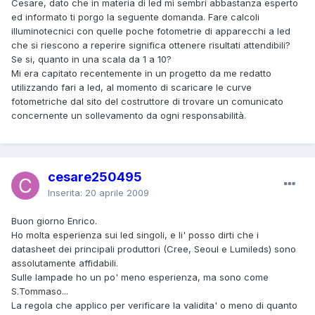
Cesare, dato che in materia di led mi sembri abbastanza esperto
ed informato ti porgo la seguente domanda. Fare calcoli
illuminotecnici con quelle poche fotometrie di apparecchi a led
che si riescono a reperire significa ottenere risultati attendibili?
Se si, quanto in una scala da 1 a 10?
Mi era capitato recentemente in un progetto da me redatto
utilizzando fari a led, al momento di scaricare le curve
fotometriche dal sito del costruttore di trovare un comunicato
concernente un sollevamento da ogni responsabilità.
cesare250495
Inserita:
20 aprile 2009
Buon giorno Enrico.
Ho molta esperienza sui led singoli, e li' posso dirti che i
datasheet dei principali produttori (Cree, Seoul e Lumileds) sono
assolutamente affidabili.
Sulle lampade ho un po' meno esperienza, ma sono come
S.Tommaso...
La regola che applico per verificare la validita' o meno di quanto