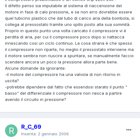
Il difetto penso sia imputabile al sistema di riaccensione del
motore in fase di calo pressione, e se non erro dovrebbe essere
quel tubicino plastico che dal tubo di carico aria della bombola, si
collega al pressostato tramite uno spillo posto alla sua sommità.
Proprio in questo punto una volta caricato il compressore vi è
perdita di aria, per cui il compressore poco dopo si riattacca
innescando cosi un ciclo continuo. La cosa strana è che spesso
il compressore non riparte, ho meglio il pressostato interviene ma
il motore sembra non riuscire a spuntare, se manualmente faccio
scendere ancora un poco la pressione allora parte bene.
Alcune domande da ignorante:
-il motore del compressore ha una valvola di non ritorno in
uscita?
-potrebbe dipendere dal fatto che essendosi starato il punto "
basso" del differenziale il compressore non riesca a partire
avendo il circuito in pressione?
R_C_69
Inserita:
2 gennaio 2006