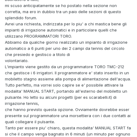
mi scuso anticipatamente se ho postato nella sezione non
corretta, ma ero in dubbio tra un paio delle sezioni di questo
splendido forum.
Avrei una richiesta, indirizzata per lo piu' a chi mastica bene gli
impianti di irrigazione automatici e in particolare quelli che
utilizzano PROGRAMMATORI TORO.
Abbiamo da qualche giorno realizzato un impianto di irrigazione
automatico a 6 punti per uno dei 2 campi da tennis del circolo
che presiedo e gestisco a titolo di
volontariato.
L'impianto viene gestito da un programmatore TORO TMC-212
che gestisce i 6 irrigatori. Il programmatore e' stato inserito in un
mobiletto stagno assieme alla pompa di alimentazione dell'acqua.
Tutto perfetto, ma vorrei solo capire se e' possibile attivare la
modalita' MANUAL START, portando all'esterno del mobiletto un
pulsante. Ho letto su alcuni progetti (per es scarabelli.it) di
irrigazione tennis,
che hanno previsto questa opzione. Ovviamente dovrebbe esser
presente sul programmatore una morsettiera con i due contatti ai
quali collegare il pulsante.
Tanto per essere piu' chiaro, questa modalita' MANUAL START fa
si che il campo venga bagnato in 6 minuti (un minuto per ognuno