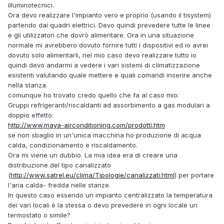
illuminotecnici.
Ora devo realizzare l'impianto vero e proprio (usando il tisystem)
partendo dai quadri elettrici. Devo quindi prevedere tutte le linee
e gli utilizzatori che dovrò alimentare. Ora in una situazione
normale mi avrebbero dovuto fornire tutti i dispositivi ed io avrei
dovuto solo alimentarli, nel mio caso devo realizzare tutto io
quindi devo andarmi a vedere i vari sistemi di climatizzazione
esistenti valutando quale mettere e quali comandi inserire anche
nella stanza.
comunque ho trovato credo quello che fa al caso mio:
Gruppi refrigeranti/riscaldanti ad assorbimento a gas modulari a
doppio effetto:
http://www.maya-airconditioning.com/prodotti.htm
se non sbaglio in un'unica macchina ho produzione di acqua
calda, condizionamento e riscaldamento.
Ora mi viene un dubbio. La mia idea era di creare una
distribuzione del tipo canalizzato
(
http://www.satrel.eu/clima/Tipologie/canalizzati.html
) per portare
l'aria calda- fredda nelle stanze.
In questo caso essendo un impianto centralizzato la temperatura
dei vari locali è la stessa o devo prevedere in ogni locale un
termostato o simile?