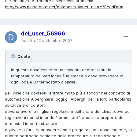
Per chi dovrà affrontare i miei stessi problemi:
http://www.planethotel.net/database/planet...niture?ReadForm
del_user_56966
Inserita:
12 settembre 2007
Quote
In questo caso essendo un impianto centralizzato la
temperatura dei vari locali è la stessa o devo prevedere in
ogni locale un termostato o simile?
Be!! direi che dovresti "entrare molto più a fondo" nel concetto di
automazione Alberghiera, oggi gli Alberghi per la loro particolarità
abitativa e di confort
devono avere le migliori regolazioni dell'aria e del clima, dove per
regolazioni non si intende "termostato", andare a proporre dei
termostati in certe strutture
equivale a farsi riconoscere come progettazione obsolescente, in
quanto oggi sono richieste delle procedure di regolazione e