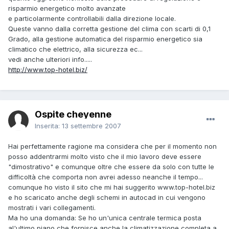
risparmio energetico molto avanzate
e particolarmente controllabili dalla direzione locale.
Queste vanno dalla corretta gestione del clima con scarti di 0,1
Grado, alla gestione automatica del risparmio energetico sia
climatico che elettrico, alla sicurezza ec...
vedi anche ulteriori info.....
http://www.top-hotel.biz/
Ospite cheyenne
Inserita:
13 settembre 2007
Hai perfettamente ragione ma considera che per il momento non
posso addentrarmi molto visto che il mio lavoro deve essere
"dimostrativo" e comunque oltre che essere da solo con tutte le
difficoltà che comporta non avrei adesso neanche il tempo...
comunque ho visto il sito che mi hai suggerito www.top-hotel.biz
e ho scaricato anche degli schemi in autocad in cui vengono
mostrati i vari collegamenti.
Ma ho una domanda: Se ho un'unica centrale termica posta
al'ultimo piano che fornisce anche la climatizzazione completa a