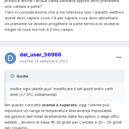
produce anche l'acqua calda sanitaria oppure devo prevedere
una caldaia a parte?
Tieni in considerazione che a me interessa solo l'aspetto elettrico
quindi devo sapere cosa c'è per sapere cosa devo alimentare..
sicuramente se dovessi progettare la parte termica mi studierei
meglio la cosa ma non è il mio campo.
del_user_56966
Inserita:
14 settembre 2007
Quote
inoltre ogni utente puo' modificare il set-point entro certi
limiti (+/-3°C solitamente).
Be! questo concetto
oramai è superato
, oggi l'utente può
impostare un range di temperature liberamente impostabile
dal gestore dell'Hotel direttamente dalla Reception o dagli uffici
addetti.., diciamo di base 18-30 gradi per L'estate e 20 - 26 gradi
per l'inverno...