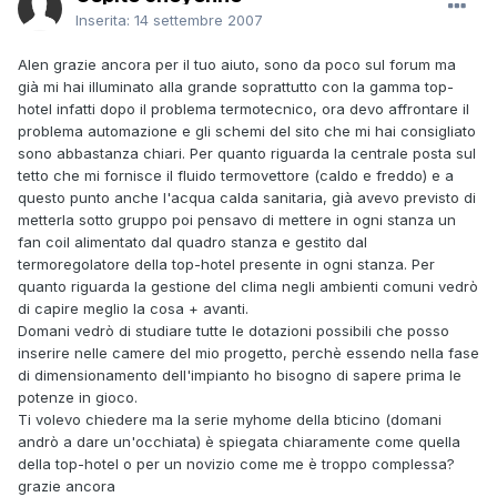
Inserita:
14 settembre 2007
Alen grazie ancora per il tuo aiuto, sono da poco sul forum ma
già mi hai illuminato alla grande soprattutto con la gamma top-
hotel infatti dopo il problema termotecnico, ora devo affrontare il
problema automazione e gli schemi del sito che mi hai consigliato
sono abbastanza chiari. Per quanto riguarda la centrale posta sul
tetto che mi fornisce il fluido termovettore (caldo e freddo) e a
questo punto anche l'acqua calda sanitaria, già avevo previsto di
metterla sotto gruppo poi pensavo di mettere in ogni stanza un
fan coil alimentato dal quadro stanza e gestito dal
termoregolatore della top-hotel presente in ogni stanza. Per
quanto riguarda la gestione del clima negli ambienti comuni vedrò
di capire meglio la cosa + avanti.
Domani vedrò di studiare tutte le dotazioni possibili che posso
inserire nelle camere del mio progetto, perchè essendo nella fase
di dimensionamento dell'impianto ho bisogno di sapere prima le
potenze in gioco.
Ti volevo chiedere ma la serie myhome della bticino (domani
andrò a dare un'occhiata) è spiegata chiaramente come quella
della top-hotel o per un novizio come me è troppo complessa?
grazie ancora