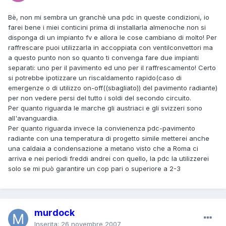
Bè, non mi sembra un granchè una pdc in queste condizioni, io
farei bene i miei conticini prima di installarla almenoche non si
disponga di un impianto fv e allora le cose cambiano di molto! Per
raffrescare puoi utilizzarla in accoppiata con ventilconvettori ma
a questo punto non so quanto ti convenga fare due impianti
separati: uno per il pavimento ed uno per il raffrescamento! Certo
si potrebbe ipotizzare un riscaldamento rapido(caso di
emergenze o di utilizzo on-off((sbagliato)) del pavimento radiante)
per non vedere persi del tutto i soldi del secondo circuito.
Per quanto riguarda le marche gli austriaci e gli svizzeri sono
all'avanguardia.
Per quanto riguarda invece la convienenza pdc-pavimento
radiante con una temperatura di progetto simile metterei anche
una caldaia a condensazione a metano visto che a Roma ci
arriva e nei periodi freddi andrei con quello, la pdc la utilizzerei
solo se mi può garantire un cop pari o superiore a 2-3
murdock
Inserita:
26 novembre 2007