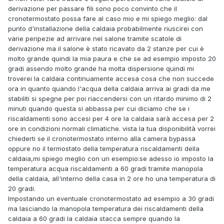
derivazione per passare fili sono poco convinto che il
cronotermostato possa fare al caso mio e mi spiego meglio: dal
punto d'installazione della caldaia probabilmente riuscirei con
varie peripezie ad arrivare nel salone tramite scatole di
derivazione ma il salone è stato ricavato da 2 stanze per cui è
molto grande quindi la mia paura e che se ad esempio imposto 20
gradi assendo molto grande ha molta dispersione quindi mi
troverei la caldaia continuamente accesa cosa che non succede
ora in quanto quando l'acqua della caldaia arriva ai gradi da me
stabiliti si spegne per poi riaccendersi con un ritardo minimo di 2
minuti quando questa si abbassa per cui diciamo che se i
riscaldamenti sono accesi per 4 ore la caldaia sarà accesa per 2
ore in condizioni normali climatiche. vista la tua disponibilità vorrei
chiederti se il cronotermostato interno alla camera bypassa
oppure no il termostato della temperatura riscaldamenti della
caldaia,mi spiego meglio con un esempio:se adesso io imposto la
temperatura acqua riscaldamenti a 60 gradi tramite manopola
della caldaia, all'interno della casa in 2 ore ho una temperatura di
20 gradi.
Impostando un eventuale cronotermostato ad esempio a 30 gradi
ma lasciando la manopola temperatura dei riscaldamenti della
caldaia a 60 gradi la caldaia stacca sempre quando la