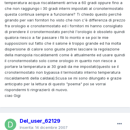
temperatura acqua riscaldamenti arriva a 60 gradi oppure fino a
che non raggiungo i 30 gradi interni impostati al cronotermostato
questa continua sempre a funzionare? Ti chiedo questo perchè
girando per vari fornitori ho visto che non c'è differenza di prezzo
fra orologio e cronotermostato ed i fornitori mi hanno consigliato
di prendere il cronotermostato perchè l'orologio è obsoleto quindi
qualora riesco a far passare i fili lo monto e se poi le mie
supposizioni sul fatto che il salone è troppo grande ed ha molta
dispersione di calore sono giuste potrei lasciare la regolazione
della manopola riscaldamenti come è attualmente ed usare quindi
il cronotermostato solo come orologio in quanto non riesce a
portare la temperatura ai 30 gradi da me impostati(questo se il
cronotermostato non bypassa il termostato interno temperatura
riscaldamenti della caldaia).Scusa se mi sono dilungato e grazie
anticipato per la lettura di questo "poema" poi se vorrai
rispondermi ti ringrazierò di nuovo.
ciao Gigi
Del_user_62129
Inserita:
14 dicembre 2007