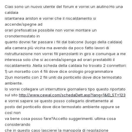
Ciao sono un nuovo utente del forum e vorrei un aiutino:Ho una
caldaia
istantanea ariston e vorrei che il riscaldamento si
accende/spegne ad
orari prefissati:se possibile non vorrei montare un
cronotermostato in
quanto dovrei far passare i fili dal balcone (luogo della caldaia)
alla camera più vicina ma avendo da poco fatto lavori di
ristrutturazione non vorrei fili penzolanti in giro e comunque a me
interessa solo che si accenda/spenga ad orari prestabiliti il
riscaldamento .Nella scheda della caldaia ho trovato 2 connettori:
1) un morsetto con 4 fili dove dice orologio programmatore
2)un morsetto con 2 fili uniti da ponticello dove dice termostato
ambiente.
Io vorrei collegare un interruttore giornaliero tipo questo riportato
sul sito
http://www.cewal.com/schedaDett.asp?lang=1&ID_ST=123
e vorrei sapere se questo posso collegarlo direttamente al
posto del ponticello dove dice termostato ambiente oppure se
così non
va bene cosa posso fare?Accetto suggerimenti. ultima cosa
considerando
che in questo caso lascierei la manopola di regolazione