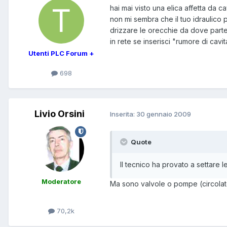
hai mai visto una elica affetta da c
non mi sembra che il tuo idraulico p
drizzare le orecchie da dove part
in rete se inserisci "rumore di cavit
Utenti PLC Forum +
698
Livio Orsini
Inserita:
30 gennaio 2009
Quote
Il tecnico ha provato a settare le 
Moderatore
Ma sono valvole o pompe (circolat
70,2k