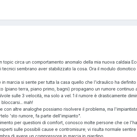
 topic circa un comportamento anomalo della mia nuova caldaia Eco
 i tecnici sembrano aver stabilizzato la cosa. Ora il modulo domoti
è in marcia si sente per tutta la casa quello che l'idraulico ha defi
to (piano terra, piano primo, bagni) propagano un rumore continuo at
alvole sulle 3 velocità, ma solo a vel. 1 il rumore è drasticamente dim
bloccarsi... mah!
e con altre analoghe possiamo risolvere il problema, ma l'impiantista
elo 'sto rumore, fa parte dell'impianto".
avimento per questioni di comfort, conosco molte persone che ce l'h
perti sulle possibili cause e contromisure; vi risulta normale sentire
embra di avere un compressore in marcia in giardino.