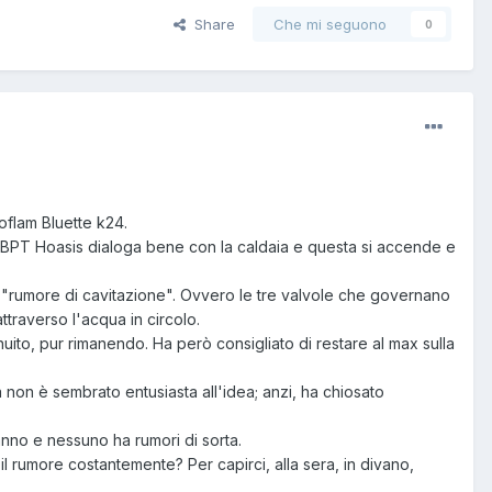
Share
Che mi seguono
0
flam Bluette k24.
co BPT Hoasis dialoga bene con la caldaia e questa si accende e
nito "rumore di cavitazione". Ovvero le tre valvole che governano
traverso l'acqua in circolo.
inuito, pur rimanendo. Ha però consigliato di restare al max sulla
 non è sembrato entusiasta all'idea; anzi, ha chiosato
anno e nessuno ha rumori di sorta.
 il rumore costantemente? Per capirci, alla sera, in divano,