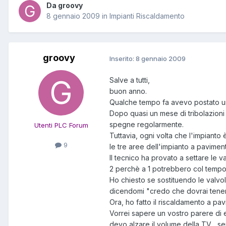
Da groovy
8 gennaio 2009
in
Impianti Riscaldamento
groovy
Inserito:
8 gennaio 2009
Salve a tutti,
buon anno.
Qualche tempo fa avevo postato un
Dopo quasi un mese di tribolazioni
spegne regolarmente.
Utenti PLC Forum
Tuttavia, ogni volta che l'impianto 
9
le tre aree dell'impianto a pavimen
Il tecnico ha provato a settare le v
2 perchè a 1 potrebbero col tempo 
Ho chiesto se sostituendo le valvol
dicendomi "credo che dovrai tenert
Ora, ho fatto il riscaldamento a p
Vorrei sapere un vostro parere di es
devo alzare il volume della TV... s