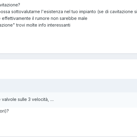
avitazione?
ossa sottovalutarne l'esistenza nel tuo impianto (se di cavitazione s
e effettivamente il rumore non sarebbe male
azione" trovi molte info interessanti
valvole sulle 3 velocità, ....
ori)?