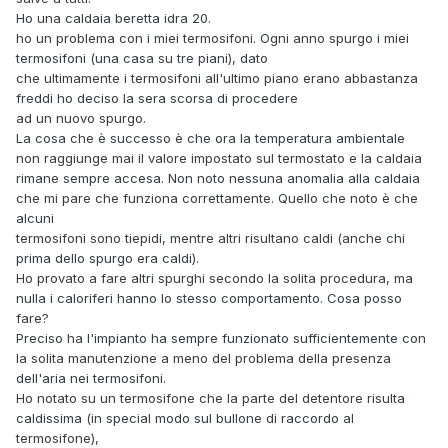
Ho una caldaia beretta idra 20.
ho un problema con i miei termosifoni. Ogni anno spurgo i miei
termosifoni (una casa su tre piani), dato
che ultimamente i termosifoni all'ultimo piano erano abbastanza
freddi ho deciso la sera scorsa di procedere
ad un nuovo spurgo.
La cosa che è successo è che ora la temperatura ambientale
non raggiunge mai il valore impostato sul termostato e la caldaia
rimane sempre accesa. Non noto nessuna anomalia alla caldaia
che mi pare che funziona correttamente. Quello che noto è che
alcuni
termosifoni sono tiepidi, mentre altri risultano caldi (anche chi
prima dello spurgo era caldi).
Ho provato a fare altri spurghi secondo la solita procedura, ma
nulla i caloriferi hanno lo stesso comportamento. Cosa posso
fare?
Preciso ha l'impianto ha sempre funzionato sufficientemente con
la solita manutenzione a meno del problema della presenza
dell'aria nei termosifoni.
Ho notato su un termosifone che la parte del detentore risulta
caldissima (in special modo sul bullone di raccordo al
termosifone),