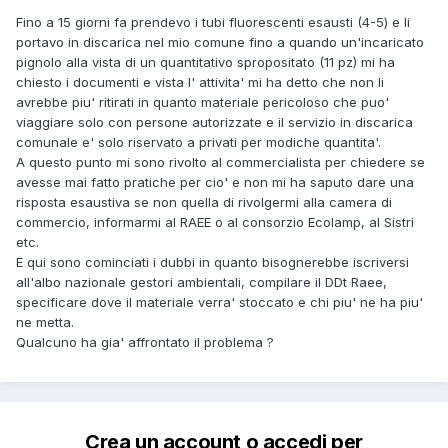
Fino a 15 giorni fa prendevo i tubi fluorescenti esausti (4-5) e li
portavo in discarica nel mio comune fino a quando un'incaricato
pignolo alla vista di un quantitativo spropositato (11 pz) mi ha
chiesto i documenti e vista l' attivita' mi ha detto che non li
avrebbe piu' ritirati in quanto materiale pericoloso che puo'
viaggiare solo con persone autorizzate e il servizio in discarica
comunale e' solo riservato a privati per modiche quantita'.
A questo punto mi sono rivolto al commercialista per chiedere se
avesse mai fatto pratiche per cio' e non mi ha saputo dare una
risposta esaustiva se non quella di rivolgermi alla camera di
commercio, informarmi al RAEE o al consorzio Ecolamp, al Sistri
etc.
E qui sono cominciati i dubbi in quanto bisognerebbe iscriversi
all'albo nazionale gestori ambientali, compilare il DDt Raee,
specificare dove il materiale verra' stoccato e chi piu' ne ha piu'
ne metta.
Qualcuno ha gia' affrontato il problema ?
Crea un account o accedi per