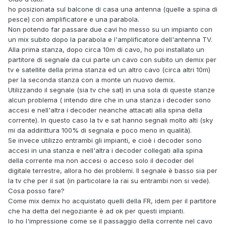
ho posizionata sul balcone di casa una antenna (quelle a spina di
pesce) con amplificatore e una parabola.
Non potendo far passare due cavi ho messo su un impianto con
un mix subito dopo la parabola e l'amplificatore dell'antenna TV.
Alla prima stanza, dopo circa 10m di cavo, ho poi installato un
partitore di segnale da cui parte un cavo con subito un demix per
tv e satellite della prima stanza ed un altro cavo (circa altri 10m)
per la seconda stanza con a monte un nuovo demix.
Utilizzando il segnale (sia tv che sat) in una sola di queste stanze
alcun problema ( intendo dire che in una stanza i decoder sono
accesi e nell'altra i decoder neanche attacati alla spina della
corrente). In questo caso la tv e sat hanno segnali molto alti (sky
mi da addirittura 100% di segnala e poco meno in qualità).
Se invece utilizzo entrambi gli impianti, e cioè i decoder sono
accesi in una stanza e nell'altra i decoder collegati alla spina
della corrente ma non accesi o acceso solo il decoder del
digitale terrestre, allora ho dei problemi. Il segnale è basso sia per
la tv che per il sat (in particolare la rai su entrambi non si vede).
Cosa posso fare?
Come mix demix ho acquistato quelli della FR, idem per il partitore
che ha detta del negoziante è ad ok per questi impianti.
Io ho l'impressione come se il passaggio della corrente nel cavo