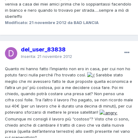
veniva a casa dei miei amici prima che lo soppiantassi facendolo
in bianco e nero quando lo trovavo per strada.....sempre a mò di
sberleffo
Modificato:
21 novembre 2012
da BAD LANCIA
del_user_83838
Inserita:
21 novembre 2012
Quanto mi hanno fatto l’impianto non ero in casa, per cui non ho
potuto farci nulla perché l’ho trovato così.
Sarebbe stato
meglio che mi avessero fatto le due proposte quella economica e
l’altra un po’ più costosa, poi a me decidere cosa fare. Poi mi
chiedo, quando potrà costare una presa sat? Non penso una
cifra così folle. Tra l’altro il lavoro l’ho pagato, se non ricordo male
sui 40€ (per un lavoro che è durato una decina di minuti), per cui
potevano sforzarsi di mettere le prese satellitari!
Comunque mi consigli il lavoro più “costoso”? Visto che ci sono,
chiedo anche di cambiare il tratto di cavo che va dalla nuova
presa (quella dell’antenna terrestre) allo swith presente nel vano
sul pianerottolo?