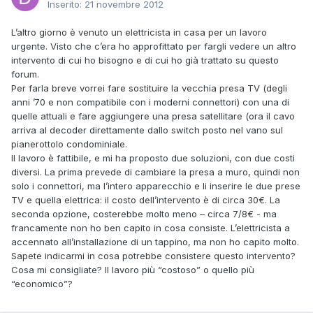
Inserito:
21 novembre 2012
L’altro giorno è venuto un elettricista in casa per un lavoro
urgente. Visto che c’era ho approfittato per fargli vedere un altro
intervento di cui ho bisogno e di cui ho già trattato su questo
forum.
Per farla breve vorrei fare sostituire la vecchia presa TV (degli
anni ’70 e non compatibile con i moderni connettori) con una di
quelle attuali e fare aggiungere una presa satellitare (ora il cavo
arriva al decoder direttamente dallo switch posto nel vano sul
pianerottolo condominiale.
Il lavoro è fattibile, e mi ha proposto due soluzioni, con due costi
diversi. La prima prevede di cambiare la presa a muro, quindi non
solo i connettori, ma l’intero apparecchio e li inserire le due prese
TV e quella elettrica: il costo dell’intervento è di circa 30€. La
seconda opzione, costerebbe molto meno – circa 7/8€ - ma
francamente non ho ben capito in cosa consiste. L’elettricista a
accennato all’installazione di un tappino, ma non ho capito molto.
Sapete indicarmi in cosa potrebbe consistere questo intervento?
Cosa mi consigliate? Il lavoro più “costoso” o quello più
“economico”?