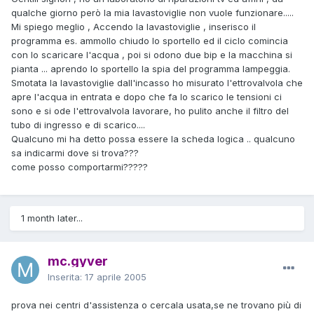
qualche giorno però la mia lavastoviglie non vuole funzionare.....
Mi spiego meglio , Accendo la lavastoviglie , inserisco il
programma es. ammollo chiudo lo sportello ed il ciclo comincia
con lo scaricare l'acqua , poi si odono due bip e la macchina si
pianta ... aprendo lo sportello la spia del programma lampeggia.
Smotata la lavastoviglie dall'incasso ho misurato l'ettrovalvola che
apre l'acqua in entrata e dopo che fa lo scarico le tensioni ci
sono e si ode l'ettrovalvola lavorare, ho pulito anche il filtro del
tubo di ingresso e di scarico....
Qualcuno mi ha detto possa essere la scheda logica .. qualcuno
sa indicarmi dove si trova???
come posso comportarmi?????
1 month later...
mc.gyver
Inserita:
17 aprile 2005
prova nei centri d'assistenza o cercala usata,se ne trovano più di