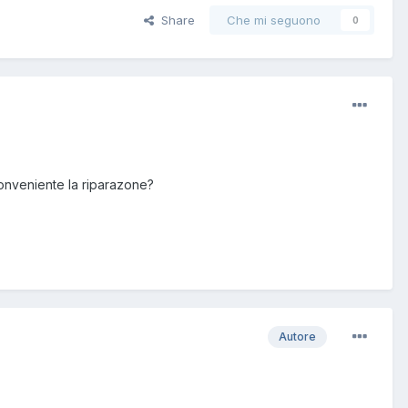
Share
Che mi seguono
0
onveniente la riparazone?
Autore