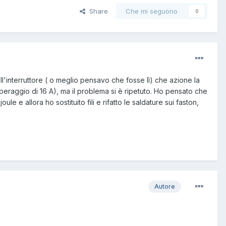
Share
Che mi seguono
0
ll'interruttore ( o meglio pensavo che fosse lì) che azione la
amperaggio di 16 A), ma il problema si è ripetuto. Ho pensato che
e e allora ho sostituito fili e rifatto le saldature sui faston,
Autore