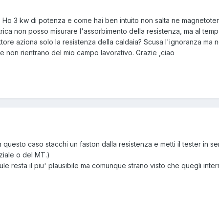
e. Ho 3 kw di potenza e come hai ben intuito non salta ne magnetote
a non posso misurare l'assorbimento della resistenza, ma al tempo
ttore aziona solo la resistenza della caldaia? Scusa l'ignoranza ma n
se non rientrano del mio campo lavorativo. Grazie ,ciao
n questo caso stacchi un faston dalla resistenza e metti il tester in 
ziale o del MT.)
oule resta il piu' plausibile ma comunque strano visto che quegli in