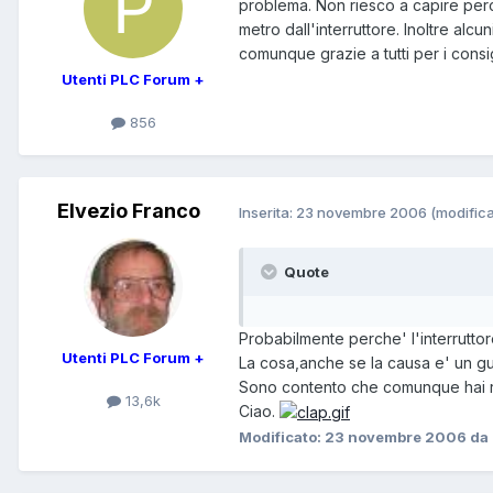
problema. Non riesco a capire perchè
metro dall'interruttore. Inoltre alcu
comunque grazie a tutti per i consig
Utenti PLC Forum +
856
Elvezio Franco
Inserita:
23 novembre 2006
(modifica
Quote
Probabilmente perche' l'interruttore 
Utenti PLC Forum +
La cosa,anche se la causa e' un g
Sono contento che comunque hai ris
13,6k
Ciao.
Modificato:
23 novembre 2006
da 