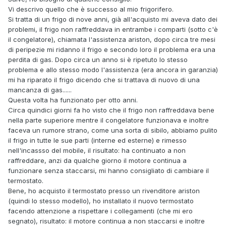
Vi descrivo quello che è successo al mio frigorifero.
Si tratta di un frigo di nove anni, già all'acquisto mi aveva dato dei
problemi, il frigo non raffreddava in entrambe i comparti (sotto c'è
il congelatore), chiamata l'assistenza ariston, dopo circa tre mesi
di peripezie mi ridanno il frigo e secondo loro il problema era una
perdita di gas. Dopo circa un anno si è ripetuto lo stesso
problema e allo stesso modo l'assistenza (era ancora in garanzia)
mi ha riparato il frigo dicendo che si trattava di nuovo di una
mancanza di gas......
Questa volta ha funzionato per otto anni.
Circa quindici giorni fa ho visto che il frigo non raffreddava bene
nella parte superiore mentre il congelatore funzionava e inoltre
faceva un rumore strano, come una sorta di sibilo, abbiamo pulito
il frigo in tutte le sue parti (interne ed esterne) e rimesso
nell'incassso del mobile, il risultato: ha continuato a non
raffreddare, anzi da qualche giorno il motore continua a
funzionare senza staccarsi, mi hanno consigliato di cambiare il
termostato.
Bene, ho acquisto il termostato presso un rivenditore ariston
(quindi lo stesso modello), ho installato il nuovo termostato
facendo attenzione a rispettare i collegamenti (che mi ero
segnato), risultato: il motore continua a non staccarsi e inoltre