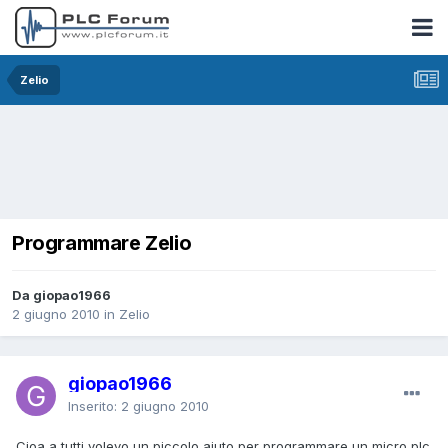
Zelio
Programmare Zelio
Da giopao1966
2 giugno 2010
in
Zelio
giopao1966
Inserito:
2 giugno 2010
Cioa a tutti volevo un piccolo aiuto per programmare un micro plc