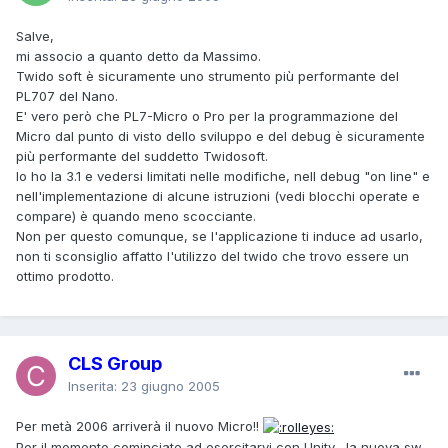
Salve,
mi associo a quanto detto da Massimo.
Twido soft è sicuramente uno strumento più performante del
PL707 del Nano.
E' vero però che PL7-Micro o Pro per la programmazione del
Micro dal punto di visto dello sviluppo e del debug è sicuramente
più performante del suddetto Twidosoft.
Io ho la 3.1 e vedersi limitati nelle modifiche, nell debug "on line" e
nell'implementazione di alcune istruzioni (vedi blocchi operate e
compare) è quando meno scocciante.
Non per questo comunque, se l'applicazione ti induce ad usarlo,
non ti sconsiglio affatto l'utilizzo del twido che trovo essere un
ottimo prodotto.
CLS Group
Inserita:
23 giugno 2005
Per metà 2006 arriverà il nuovo Micro!!
Per il momento cominciate ad esercitarvi con Unity....la nuova sw