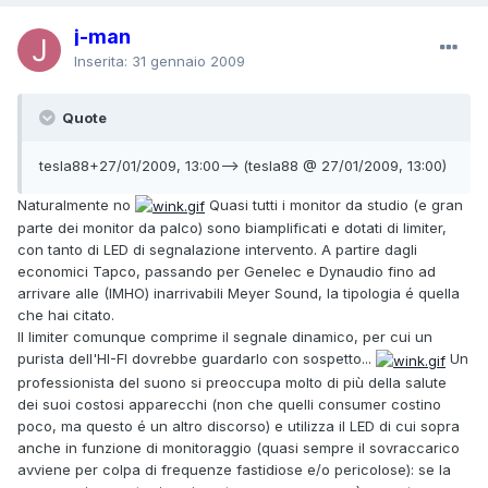
j-man
Inserita:
31 gennaio 2009
Quote
tesla88+27/01/2009, 13:00--> (tesla88 @ 27/01/2009, 13:00)
Naturalmente no
Quasi tutti i monitor da studio (e gran
parte dei monitor da palco) sono biamplificati e dotati di limiter,
con tanto di LED di segnalazione intervento. A partire dagli
economici Tapco, passando per Genelec e Dynaudio fino ad
arrivare alle (IMHO) inarrivabili Meyer Sound, la tipologia é quella
che hai citato.
Il limiter comunque comprime il segnale dinamico, per cui un
purista dell'HI-FI dovrebbe guardarlo con sospetto...
Un
professionista del suono si preoccupa molto di più della salute
dei suoi costosi apparecchi (non che quelli consumer costino
poco, ma questo é un altro discorso) e utilizza il LED di cui sopra
anche in funzione di monitoraggio (quasi sempre il sovraccarico
avviene per colpa di frequenze fastidiose e/o pericolose): se la