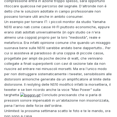
compressione entra in azione troppo spesso, sarà opportuno
ritoccare qualcosa nel percorso del segnale. D'altronde non é
detto che le soluzioni adottate in campo professionale non
possano tornare utili anche in ambito consumer.
Un esempio per tornare IT: i piccoli monitor da studio Yamaha
NS10 erano nati come casse HI-FI piuttosto economiche, eppure
erano stati adottati universalmente (in ogni studio ce n'era
almeno una coppia) proprio per la loro "mediosità", reale e
metaforica. Era infatti opinione comune che quando un mixaggio
suonava bene sulle NS10 sarebbe andato bene dappertutto... Per
cui si assisteva al paradosso di una coppia di piccole casse,
progettate per ampli da poche decine di watt, che venivano
collegate a finali superpotenti con cavi di sezione tale da non
riuscire ad entrare nei minuscoli morsetti. Ma era l'unico modo
per non distruggere sistematicamente i tweeter, sensibilissimi alle
distorsioni armoniche generate da un amplificatore al limite della
distorsione. Il restyling delle NS10 modificò infatti la morsettiera, il
tweeter e se ben ricordo anche la voce "Max Power" sulla
targhetta
Concludo precisando che si parla di
pressioni sonore impensabili in un'abitazione non insonorizzata,
pena l'arrivo delle forze dell'ordine.
Unlimited: la prossima settimana scatto le foto e te le mando, ora
non sono a casa.