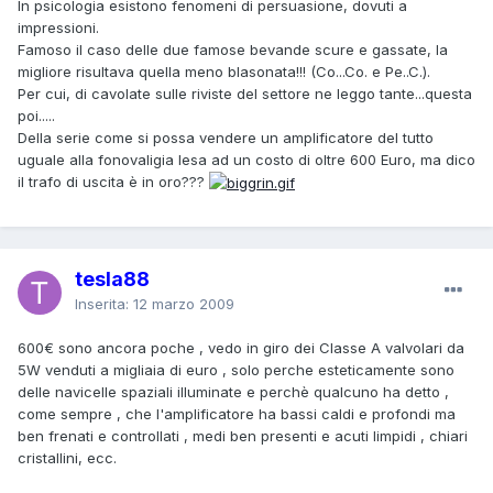
In psicologia esistono fenomeni di persuasione, dovuti a
impressioni.
Famoso il caso delle due famose bevande scure e gassate, la
migliore risultava quella meno blasonata!!! (Co...Co. e Pe..C.).
Per cui, di cavolate sulle riviste del settore ne leggo tante...questa
poi.....
Della serie come si possa vendere un amplificatore del tutto
uguale alla fonovaligia lesa ad un costo di oltre 600 Euro, ma dico
il trafo di uscita è in oro???
tesla88
Inserita:
12 marzo 2009
600€ sono ancora poche , vedo in giro dei Classe A valvolari da
5W venduti a migliaia di euro , solo perche esteticamente sono
delle navicelle spaziali illuminate e perchè qualcuno ha detto ,
come sempre , che l'amplificatore ha bassi caldi e profondi ma
ben frenati e controllati , medi ben presenti e acuti limpidi , chiari
cristallini, ecc.