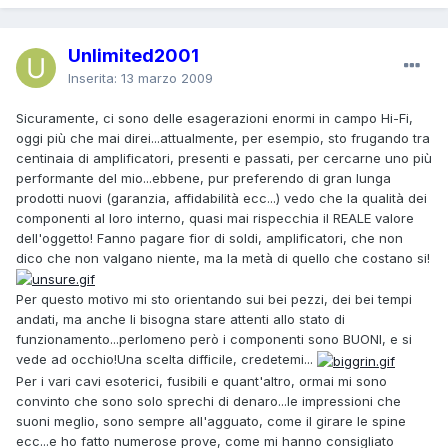
Unlimited2001
Inserita:
13 marzo 2009
Sicuramente, ci sono delle esagerazioni enormi in campo Hi-Fi,
oggi più che mai direi...attualmente, per esempio, sto frugando tra
centinaia di amplificatori, presenti e passati, per cercarne uno più
performante del mio...ebbene, pur preferendo di gran lunga
prodotti nuovi (garanzia, affidabilità ecc...) vedo che la qualità dei
componenti al loro interno, quasi mai rispecchia il REALE valore
dell'oggetto! Fanno pagare fior di soldi, amplificatori, che non
dico che non valgano niente, ma la metà di quello che costano si!
Per questo motivo mi sto orientando sui bei pezzi, dei bei tempi
andati, ma anche li bisogna stare attenti allo stato di
funzionamento...perlomeno però i componenti sono BUONI, e si
vede ad occhio!Una scelta difficile, credetemi...
Per i vari cavi esoterici, fusibili e quant'altro, ormai mi sono
convinto che sono solo sprechi di denaro...le impressioni che
suoni meglio, sono sempre all'agguato, come il girare le spine
ecc...e ho fatto numerose prove, come mi hanno consigliato