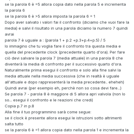
se la parola 6 è =5 allora copia dato nella parola 5 e incrementa
la parola 6
se la parola 6 è >5 allora imposta la parola 6 = 1
Dopo aver salvato i valori fai il confronto (diciamo che vuoi fare la
media) e salvi il risultato in una parola diciamo la numero 7 quindi
avrai
parola 7 è uguale a : (parola 1 + p.2 +p.3+p.4+p.5) / 5
Io immagino che tu voglia fare il confronto tra questa media e
quella del precedente clock (precedente quarto d'ora). Per fare
ciò devi salvare la parola 7 (media attuale) in una parola 8 che
diventerà la media di confronto per il successivo quarto d'ora.
Naturalmente prima esegui il confronto e solo alla fine salvi la
media attuale nella media successiva (che in realtà è uguale
all'attuale e dopo rappresenterà la media precedente.. eheheh)
Quindi avrai (per esempio eh, perchè non so cosa devi fare...)
Se parola 7 - parola 8 è maggiore di 5 allora apri valvola (non lo
so... esegui il confronto e le reazioni che credi)
Copia p.7 in p.8
Alla fine il tuo programmino sarà come segue:
se il clock è presente allora esegui le istruzioni sotto altrimenti
salta tutto
se la parola 6 è =1 allora copia dato nella parola 1 e incrementa la