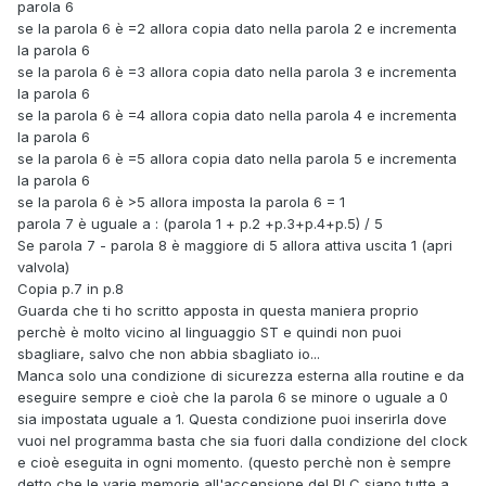
parola 6
se la parola 6 è =2 allora copia dato nella parola 2 e incrementa
la parola 6
se la parola 6 è =3 allora copia dato nella parola 3 e incrementa
la parola 6
se la parola 6 è =4 allora copia dato nella parola 4 e incrementa
la parola 6
se la parola 6 è =5 allora copia dato nella parola 5 e incrementa
la parola 6
se la parola 6 è >5 allora imposta la parola 6 = 1
parola 7 è uguale a : (parola 1 + p.2 +p.3+p.4+p.5) / 5
Se parola 7 - parola 8 è maggiore di 5 allora attiva uscita 1 (apri
valvola)
Copia p.7 in p.8
Guarda che ti ho scritto apposta in questa maniera proprio
perchè è molto vicino al linguaggio ST e quindi non puoi
sbagliare, salvo che non abbia sbagliato io...
Manca solo una condizione di sicurezza esterna alla routine e da
eseguire sempre e cioè che la parola 6 se minore o uguale a 0
sia impostata uguale a 1. Questa condizione puoi inserirla dove
vuoi nel programma basta che sia fuori dalla condizione del clock
e cioè eseguita in ogni momento. (questo perchè non è sempre
detto che le varie memorie all'accensione del PLC siano tutte a