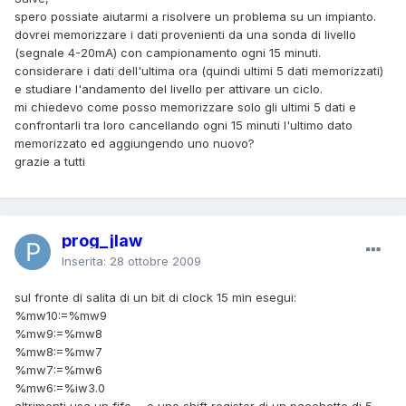
spero possiate aiutarmi a risolvere un problema su un impianto.
dovrei memorizzare i dati provenienti da una sonda di livello
(segnale 4-20mA) con campionamento ogni 15 minuti.
considerare i dati dell'ultima ora (quindi ultimi 5 dati memorizzati)
e studiare l'andamento del livello per attivare un ciclo.
mi chiedevo come posso memorizzare solo gli ultimi 5 dati e
confrontarli tra loro cancellando ogni 15 minuti l'ultimo dato
memorizzato ed aggiungendo uno nuovo?
grazie a tutti
prog_jlaw
Inserita:
28 ottobre 2009
sul fronte di salita di un bit di clock 15 min esegui:
%mw10:=%mw9
%mw9:=%mw8
%mw8:=%mw7
%mw7:=%mw6
%mw6:=%iw3.0
altrimenti usa un fifo ... o uno shift register di un pacchetto di 5