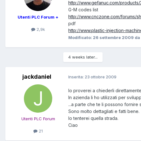
http://www.gefanuc.com/products
G-M codes list
http://www.cnczone.com/forums/s
Utenti PLC Forum +
pdf
2,9k
http://www.plastic-injection-machin
Modificato:
26 settembre 2009
da 
4 weeks later...
jackdaniel
Inserita:
23 ottobre 2009
Io proverei a chiederli direttamente
In azienda li ho utilizzati per svi
...a parte che te li possono fornir
Sono molto dettagliati e fatti bene.
Io tenterei quella strada.
Utenti PLC Forum
Ciao
21