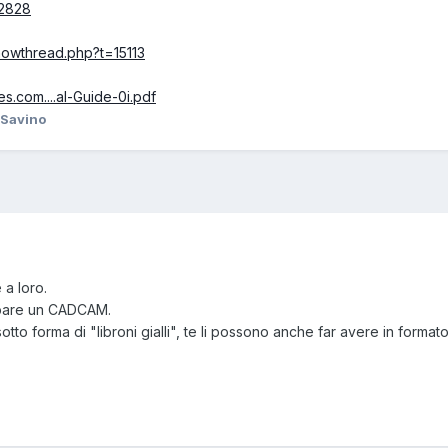
/2828
howthread.php?t=15113
es.com....al-Guide-0i.pdf
Savino
 a loro.
luppare un CADCAM.
e sotto forma di "libroni gialli", te li possono anche far avere in fo