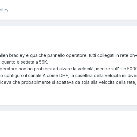
adley
llen bradley e qualche pannello operatore, tutti collegati in rete dh+
 quanto è settata a 56K.
li operatore non ho problemi ad alzare la velocità, mentre sull' slc 5
 configuro il canale A come DH+, la casellina della velocita mi dive
ceva che probabilmente si adattava da sola alla velocita della rete