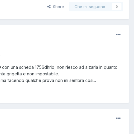
Share
Che mi seguono
0
.
000 con una scheda 1756dhrio, non riesco ad alzarla in quanto
nta grigetta e non impostabile.
, ma facendo qualche prova non mi sembra così...