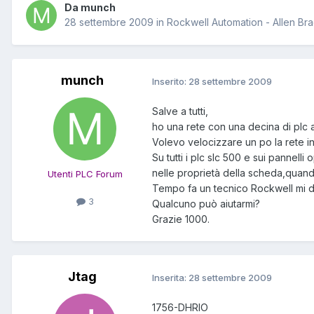
Da munch
28 settembre 2009
in
Rockwell Automation - Allen Br
munch
Inserito:
28 settembre 2009
Salve a tutti,
ho una rete con una decina di plc a
Volevo velocizzare un po la rete in
Su tutti i plc slc 500 e sui pannel
nelle proprietà della scheda,quando
Utenti PLC Forum
Tempo fa un tecnico Rockwell mi di
3
Qualcuno può aiutarmi?
Grazie 1000.
Jtag
Inserita:
28 settembre 2009
1756-DHRIO