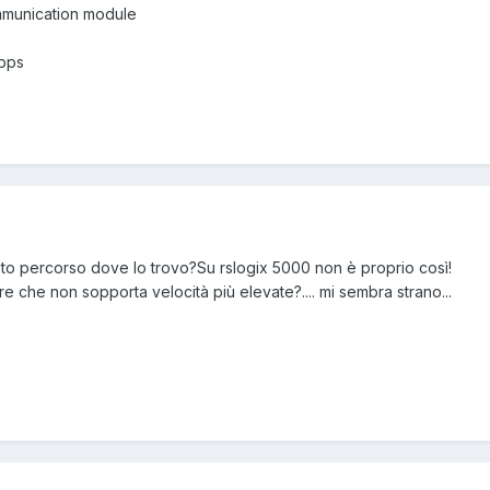
mmunication module
Kbps
sto percorso dove lo trovo?Su rslogix 5000 non è proprio così!
che non sopporta velocità più elevate?.... mi sembra strano...