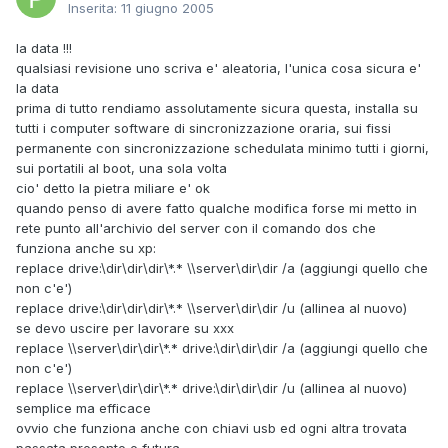
Inserita:
11 giugno 2005
la data !!!
qualsiasi revisione uno scriva e' aleatoria, l'unica cosa sicura e'
la data
prima di tutto rendiamo assolutamente sicura questa, installa su
tutti i computer software di sincronizzazione oraria, sui fissi
permanente con sincronizzazione schedulata minimo tutti i giorni,
sui portatili al boot, una sola volta
cio' detto la pietra miliare e' ok
quando penso di avere fatto qualche modifica forse mi metto in
rete punto all'archivio del server con il comando dos che
funziona anche su xp:
replace drive:\dir\dir\dir\*.* \\server\dir\dir /a (aggiungi quello che
non c'e')
replace drive:\dir\dir\dir\*.* \\server\dir\dir /u (allinea al nuovo)
se devo uscire per lavorare su xxx
replace \\server\dir\dir\*.* drive:\dir\dir\dir /a (aggiungi quello che
non c'e')
replace \\server\dir\dir\*.* drive:\dir\dir\dir /u (allinea al nuovo)
semplice ma efficace
ovvio che funziona anche con chiavi usb ed ogni altra trovata
passata presente e futura