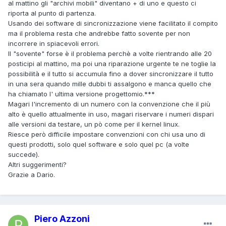
al mattino gli "archivi mobili" diventano + di uno e questo ci
riporta al punto di partenza.
Usando dei software di sincronizzazione viene facilitato il compito
ma il problema resta che andrebbe fatto sovente per non
incorrere in spiacevoli errori.
Il "sovente" forse è il problema perchè a volte rientrando alle 20
posticipi al mattino, ma poi una riparazione urgente te ne toglie la
possibilità e il tutto si accumula fino a dover sincronizzare il tutto
in una sera quando mille dubbi ti assalgono e manca quello che
ha chiamato l' ultima versione progettomio.***
Magari l'incremento di un numero con la convenzione che il più
alto è quello attualmente in uso, magari riservare i numeri dispari
alle versioni da testare, un pò come per il kernel linux.
Riesce però difficile impostare convenzioni con chi usa uno di
questi prodotti, solo quel software e solo quel pc (a volte
succede).
Altri suggerimenti?
Grazie a Dario.
Piero Azzoni