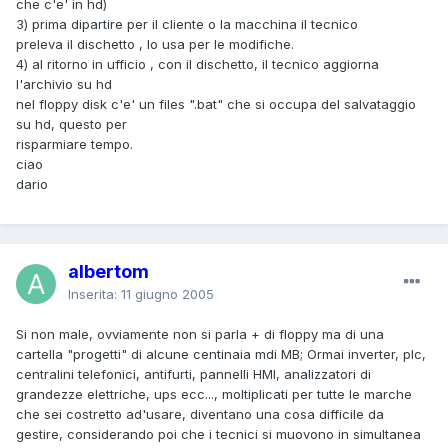
che c'e' in hd)
3) prima dipartire per il cliente o la macchina il tecnico
preleva il dischetto , lo usa per le modifiche.
4) al ritorno in ufficio , con il dischetto, il tecnico aggiorna
l'archivio su hd
nel floppy disk c'e' un files ".bat" che si occupa del salvataggio
su hd, questo per
risparmiare tempo.
ciao
dario
albertom
Inserita:
11 giugno 2005
Si non male, ovviamente non si parla + di floppy ma di una
cartella "progetti" di alcune centinaia mdi MB; Ormai inverter, plc,
centralini telefonici, antifurti, pannelli HMI, analizzatori di
grandezze elettriche, ups ecc..., moltiplicati per tutte le marche
che sei costretto ad'usare, diventano una cosa difficile da
gestire, considerando poi che i tecnici si muovono in simultanea