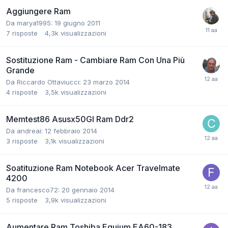
Aggiungere Ram
Da marya1995:
19 giugno 2011
7
risposte
4,3k
visualizzazioni
Sostituzione Ram - Cambiare Ram Con Una Più
Grande
Da Riccardo Ottaviucci:
23 marzo 2014
4
risposte
3,5k
visualizzazioni
Memtest86 Asusx50Gl Ram Ddr2
Da andreai:
12 febbraio 2014
3
risposte
3,1k
visualizzazioni
Soatituzione Ram Notebook Acer Travelmate
4200
Da francesco72:
20 gennaio 2014
5
risposte
3,9k
visualizzazioni
Aumentare Ram Toshiba Equium EA60-183