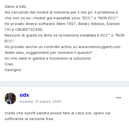
Salve a tutti,
sto cercando dei moduli di memoria per il mio pc. Il problema è
che non so se i moduli già inastallati sono "ECC" o "NON ECC".
Ho provato diversi software: Mem TEST, Belarc Advisor, Everest
1.51 e CBURST32.EXE.
Nessuno di questi sa dirmi se la memoria installata è ECC" o "NON
ECC".
Ho provato anche un controllo activx su www.memorygiant.com
Avete idee, suggerimenti per risolvere il quesito?
So che siete in gamba e troveremo la soluzione
Ciao
Georgino
odx
Inserita:
31 marzo 2005
credo che sysoft sandra possa fare al caso tuo, spero sia
sufficiente la versione free.