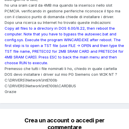
ho una sram card da 4MB ma quando la inserisco nello slot
PCMCIA. verificando in gestione periferiche riconosce il tipo ma
con il classico punto di domanda chiede di installare i driver.
Dopo una ricerca su Internet ho trovato queste indicazioni:
Copy all files to a directory in DOS 6.00/6.22, then reboot the
computer. Note that you have to bypass the autoexec.bat and
config.sys. Execute the program WINCARD.EXE after reboot. The
first step is to open a TST file (use FILE -> OPEN and then type the
TST file name, PRETEC02 for 2MB SRAM CARD and PRETEC04 for
4MB SRAM CARD). Press ESC to back the main menu and then
choose RUN to execute.
Premesso che tutti i file nominati li ho, chiedo in quale cartella
DOS devo installare i driver sul mio PG Siemens con W2K NT ?
C:\DRIVERS\Network\IntE100b
C:\DRIVERS\Network\IntE100b\CARDBUS
Grazie
Crea un account o accedi per
commentare