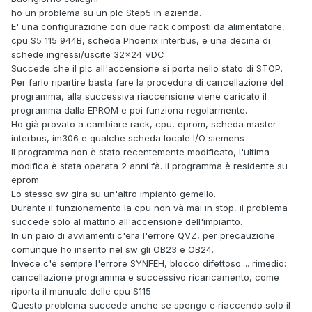
ho un problema su un plc Step5 in azienda.
E' una configurazione con due rack composti da alimentatore,
cpu S5 115 944B, scheda Phoenix interbus, e una decina di
schede ingressi/uscite 32x24 VDC
Succede che il plc all'accensione si porta nello stato di STOP.
Per farlo ripartire basta fare la procedura di cancellazione del
programma, alla successiva riaccensione viene caricato il
programma dalla EPROM e poi funziona regolarmente.
Ho già provato a cambiare rack, cpu, eprom, scheda master
interbus, im306 e qualche scheda locale I/O siemens
Il programma non è stato recentemente modificato, l'ultima
modifica è stata operata 2 anni fà. Il programma è residente su
eprom
Lo stesso sw gira su un'altro impianto gemello.
Durante il funzionamento la cpu non và mai in stop, il problema
succede solo al mattino all'accensione dell'impianto.
In un paio di avviamenti c'era l'errore QVZ, per precauzione
comunque ho inserito nel sw gli OB23 e OB24.
Invece c'è sempre l'errore SYNFEH, blocco difettoso.... rimedio:
cancellazione programma e successivo ricaricamento, come
riporta il manuale delle cpu S115
Questo problema succede anche se spengo e riaccendo solo il