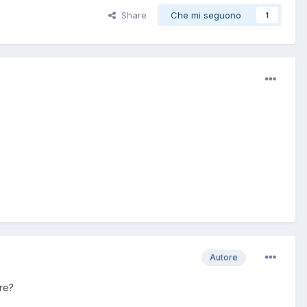
Share
Che mi seguono
1
Autore
ere?