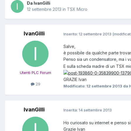
Da IvanGilli
12 settembre 2013
in
TSX Micro
IvanGilli
Inserito:
12 settembre 2013
(modificat
Salve,
è possibile da qualche parte trova
Penso sia un condensatore, ma i val
E sulla scheda madre di un TSX mic
Utenti PLC Forum
GRAZIE Ivan
29
Modificato:
12 settembre 2013
da I
IvanGilli
Inserita:
14 settembre 2013
Ho curiosato su internet e penso s
Grazie Ivan