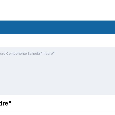
icro Componente Scheda "madre"
dre"