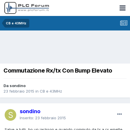
CB e 43MHz
Commutazione Rx/tx Con Bump Elevato
Da sondino
23 febbraio 2015
in
CB e 43MHz
sondino
Inserito:
23 febbraio 2015
Salve a tutti, ho un jackson e quando commuto da tx a rx emette