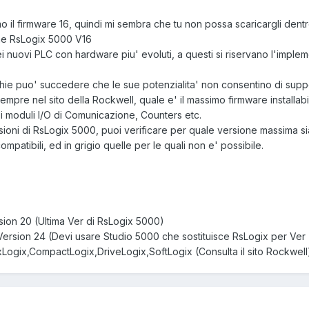
 il firmware 16, quindi mi sembra che tu non possa scaricargli dentro
one RsLogix 5000 V16
nuovi PLC con hardware piu' evoluti, a questi si riservano l'impleme
hie puo' succedere che le sue potenzialita' non consentino di suppo
empre nel sito della Rockwell, quale e' il massimo firmware installabi
i moduli I/O di Comunicazione, Counters etc.
ersioni di RsLogix 5000, puoi verificare per quale versione massima 
compatibili, ed in grigio quelle per le quali non e' possibile.
ion 20 (Ultima Ver di RsLogix 5000)
ersion 24 (Devi usare Studio 5000 che sostituisce RsLogix per Ver
xLogix,CompactLogix,DriveLogix,SoftLogix (Consulta il sito Rockwell