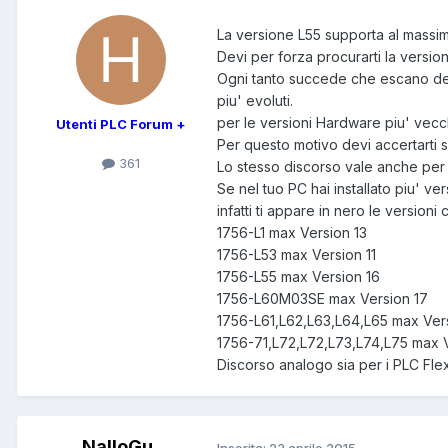
La versione L55 supporta al massimo
Devi per forza procurarti la versi
Ogni tanto succede che escano dei 
piu' evoluti.
per le versioni Hardware piu' vecc
Utenti PLC Forum +
Per questo motivo devi accertarti s
361
Lo stesso discorso vale anche per 
Se nel tuo PC hai installato piu' v
infatti ti appare in nero le versioni 
1756-L1 max Version 13
1756-L53 max Version 11
1756-L55 max Version 16
1756-L60M03SE max Version 17
1756-L61,L62,L63,L64,L65 max Vers
1756-71,L72,L72,L73,L74,L75 max V
Discorso analogo sia per i PLC Fle
NalloGu
Inserita:
23 aprile 2015