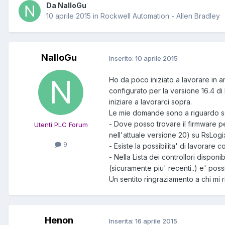
Da NalloGu
10 aprile 2015
in
Rockwell Automation - Allen Bradley
NalloGu
Inserito:
10 aprile 2015
Ho da poco iniziato a lavorare in a
configurato per la versione 16.4 di
iniziare a lavorarci sopra.
Le mie domande sono a riguardo s
- Dove posso trovare il firmware pe
Utenti PLC Forum
nell'attuale versione 20) su RsLogi
9
- Esiste la possibilita' di lavorare
- Nella Lista dei controllori dispo
(sicuramente piu' recenti..) e' pos
Un sentito ringraziamento a chi mi r
Henon
Inserita:
16 aprile 2015