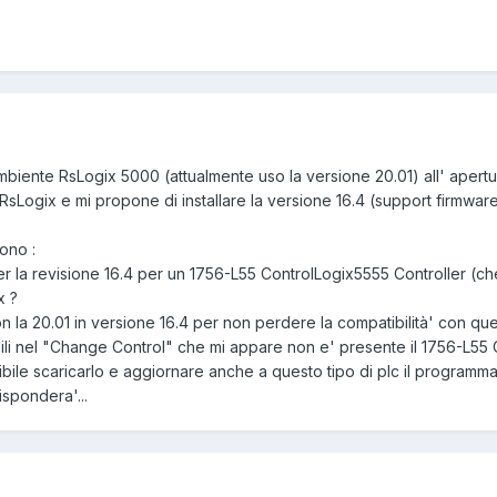
mbiente RsLogix 5000 (attualmente uso la versione 20.01) all' apertu
 RsLogix e mi propone di installare la versione 16.4 (support firmware
ono :
r la revisione 16.4 per un 1756-L55 ControlLogix5555 Controller (che 
x ?
 con la 20.01 in versione 16.4 per non perdere la compatibilità' con qu
nibili nel "Change Control" che mi appare non e' presente il 1756-L55
sibile scaricarlo e aggiornare anche a questo tipo di plc il programma
ispondera'...