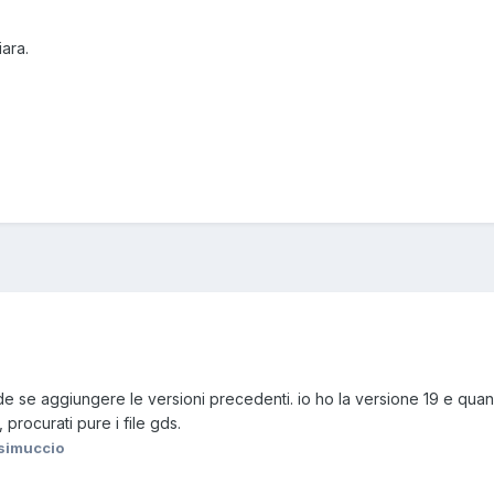
iara.
de se aggiungere le versioni precedenti. io ho la versione 19 e quando
procurati pure i file gds.
simuccio