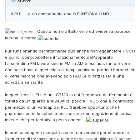
il PLL ......è un componente che O FUNZIONA O NO ,
Questo non è affatto vero ed evidenza paurose
lacune in merito
Pur funzionando perfettamente può anche non agganciare il VCO
e quindi compromettere il funzionamento dell'apparato.
La schedina FM lavora solo in FM. In AM è esclusa, tanto è vero
che sulla base di quel telaio ai tempi venivano prodotti baracchini
di varie marche che avevano solo l'AM...e di fatti la FM è una
scheda a se stante.
In quei "cosi" il PLL è un LC7120 la cui frequenza di riferimento è
fornita da un quarzo a 10240KHz, poi c'è il VCO che è controllato
per mezzo di un varicap dal PLL. Sarebbe opportuno che ti
guardassi bene lo schema per operare con cognizione di causa
invece che per tentativi a penis canem.....
In pratica vengono eseguite alcune conversioni per ottenere le
frequenze di trasmissione e di ricezione, quest'ultima più bassa