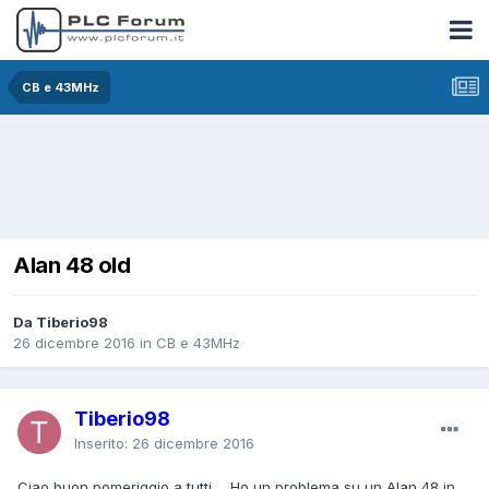
CB e 43MHz
Alan 48 old
Da Tiberio98
26 dicembre 2016
in
CB e 43MHz
Tiberio98
Inserito:
26 dicembre 2016
Ciao buon pomeriggio a tutti ... Ho un problema su un Alan 48 in