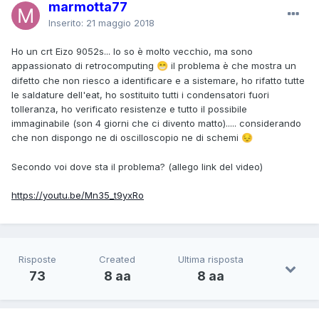
marmotta77
Inserito:
21 maggio 2018
Ho un crt Eizo 9052s... lo so è molto vecchio, ma sono
appassionato di retrocomputing
il problema è che mostra un
😁
difetto che non riesco a identificare e a sistemare, ho rifatto tutte
le saldature dell'eat, ho sostituito tutti i condensatori fuori
tolleranza, ho verificato resistenze e tutto il possibile
immaginabile (son 4 giorni che ci divento matto)..... considerando
che non dispongo ne di oscilloscopio ne di schemi
😔
Secondo voi dove sta il problema? (allego link del video)
https://youtu.be/Mn35_t9yxRo
Risposte
Created
Ultima risposta
73
8 aa
8 aa