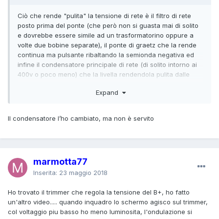
Ciò che rende "pulita" la tensione di rete è il filtro di rete
posto prima del ponte (che però non si guasta mai di solito
e dovrebbe essere simile ad un trasformatorino oppure a
volte due bobine separate), il ponte di graetz che la rende
continua ma pulsante ribaltando la semionda negativa ed
infine il condensatore principale di rete (di solito intorno ai
400v o poco meno) che la livella rendendola pulita dalle
creste d'alternata (ripple) e dovrebbe essere il più
Expand
voluminoso presente sull'alimentatore. Se ancora non l'hai
cambiato prova perchè può essere proprio lui.
Il condensatore l’ho cambiato, ma non è servito
marmotta77
Inserita:
23 maggio 2018
Ho trovato il trimmer che regola la tensione del B+, ho fatto
un'altro video..... quando inquadro lo schermo agisco sul trimmer,
col voltaggio piu basso ho meno luminosita, l'ondulazione si