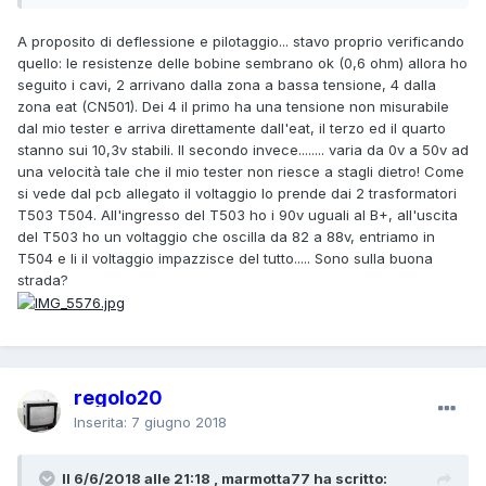
A proposito di deflessione e pilotaggio... stavo proprio verificando
quello: le resistenze delle bobine sembrano ok (0,6 ohm) allora ho
seguito i cavi, 2 arrivano dalla zona a bassa tensione, 4 dalla
zona eat (CN501). Dei 4 il primo ha una tensione non misurabile
dal mio tester e arriva direttamente dall'eat, il terzo ed il quarto
stanno sui 10,3v stabili. Il secondo invece........ varia da 0v a 50v ad
una velocità tale che il mio tester non riesce a stagli dietro! Come
si vede dal pcb allegato il voltaggio lo prende dai 2 trasformatori
T503 T504. All'ingresso del T503 ho i 90v uguali al B+, all'uscita
del T503 ho un voltaggio che oscilla da 82 a 88v, entriamo in
T504 e li il voltaggio impazzisce del tutto..... Sono sulla buona
strada?
regolo20
Inserita:
7 giugno 2018
Il 6/6/2018 alle 21:18 , marmotta77 ha scritto: