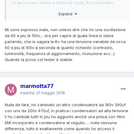
+b dev'essere stabile e pulita da ripple. Ricorda inoltre
che alla misura col capacimetro non sempre si scova un
Expand
condensatore mal funzionante.
Mi sono espresso male, non volevo dire che ho una oscillazione
da 60 a piu di 100v.... era per capire di quale linea si stava
parlando, che io sappia la B+ ha una tensione variabile da circa
60 a piu di 100v a seconda di quanto richiesto (contrasto,
luminosità, frequenza di aggiornamento, risoluzione ecc...).
Quando la provo col tester è stabile.
marmotta77
Inserita:
21 maggio 2018
Nulla da fare, ho cambiato un'altro condensatore da 160v 390uf
con uno da 200v 470uf, in pratica i condensatori ad alta tensione
li ho cambiati tutti! In piu ho aggiunto anche una presa con filtro
EMI incorporato e condensatore al seguito..... nulla nessuna
differenza, tutto è esattamente come quando ho acceso il