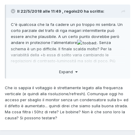
Il 22/5/2018 alle 11:49 , regolo20 ha scritto:
C'è qualcosa che la fa cadere un po troppo mi sembra. Un
corto parziale del trafo di riga magari intermittente può
essere anche plausibile. A un certo punto dovrebbe però
andare in protezione l'alimentatore
. Senza
schema è un po difficile. Il finale scalda molto? Per la
variabilitá della +b essa di solito varia cambiando le
regolazioni di contrasto-luminositá ma solo di poco. Più
essa è stabile meglio è. In sostanza ciò che la fa variare è il
Expand
diverso assorbimento richiesto ma non di molto altrimenti si
possono anche avere effetti di immagine che "pompa".
Che io sappia il voltaggio è strettamente legato alla frequenza
verticale (e quindi alla risoluzione/refresh). Comunque oggi ho
acceso per sbaglio il monitor senza un condensatore sulla b+ ed
il difetto è aumentato... quindi direi che siamo sulla buona strada.
Ma cosa filtra i 50hz di rete? Le bobine? Non è che sono loro la
causa? Si possono testare?