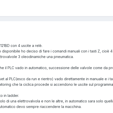
1BD con 4 uscite a relè.
 disponibile ho deciso di fare i comandi manuali con i tasti Z, cioè
ettrovalvole 3 oleodinamiche una pneumatica.
he il PLC vado in automatico, successione delle valvole come da pr
et al PLC(esco da run e rientro) vado direttamente in manuale e i ta
itoring che la ciclica procede si accendono le uscite sul programma
 in ladder.
lo di una elettrovalvola e non le altre, in automatico sara solo que
/automatico devo sempre riaccendere la macchina.