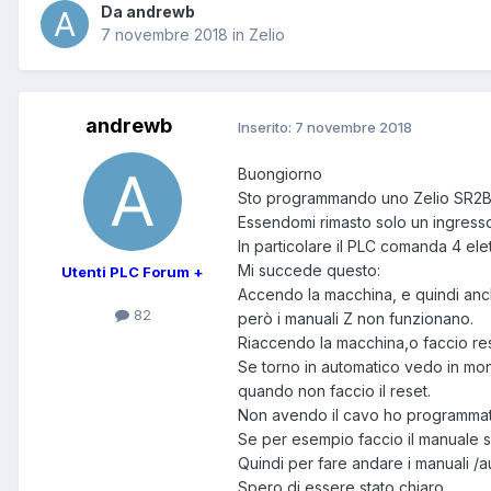
Da andrewb
7 novembre 2018
in
Zelio
andrewb
Inserito:
7 novembre 2018
Buongiorno
Sto programmando uno Zelio SR2B12
Essendomi rimasto solo un ingresso
In particolare il PLC comanda 4 el
Mi succede questo:
Utenti PLC Forum +
Accendo la macchina, e quindi anc
82
però i manuali Z non funzionano.
Riaccendo la macchina,o faccio res
Se torno in automatico vedo in mon
quando non faccio il reset.
Non avendo il cavo ho programmato
Se per esempio faccio il manuale so
Quindi per fare andare i manuali 
Spero di essere stato chiaro