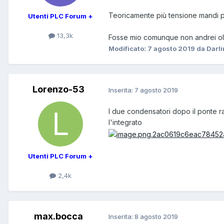
Teoricamente più tensione mandi pi
Utenti PLC Forum +
13,3k
Fosse mio comunque non andrei oltr
Modificato:
7 agosto 2019
da Darl
Lorenzo-53
Inserita:
7 agosto 2019
I due condensatori dopo il ponte r
l'integrato
Utenti PLC Forum +
2,4k
max.bocca
Inserita:
8 agosto 2019