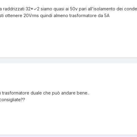
 raddrizzati 32*✓2 siamo quasi ai 50v pari all'isolamento dei conden
ti ottenere 20Vrms quindi almeno trasformatore da 5A
n trasformatore duale che può andare bene..
onsigliate??