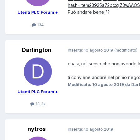
hash=item23925a72bc:g:Z3wAAO
Può andare bene ??
Utenti PLC Forum +
134
Darlington
Inserita:
10 agosto 2019
(modificato)
quasi, nel senso che non avendo lo
ti conviene andare nel primo negozi
Modificato:
10 agosto 2019
da Dar
Utenti PLC Forum +
13,3k
nytros
Inserita:
10 agosto 2019