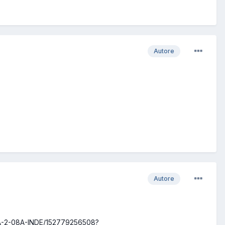
Autore
Autore
8A-2-08A-INDE/152779256508?