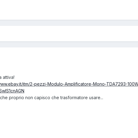
 attiva!
/www.ebay.it/itm/2-pezzi-Modulo-Amplificatore-Mono-TDA7293-10
SwlS1cnAGN
 che proprio non capisco che trasformatore usare...