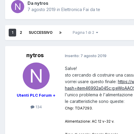
Da nytros
7 agosto 2019
in
Elettronica Fai da te
1
2
SUCCESSIVO
Pagina 1 di 2
nytros
Inserito:
7 agosto 2019
Salve!
sto cercando di costruire una cassa
vorrei usare questo finale:
https:/
hash=item46992a045c:g:eWoAAO
l'unico problema è l'alimentazione
Utenti PLC Forum +
le caratteristiche sono queste:
134
Chip: TDA7293.
Alimentazione: AC 12 v-32 v.