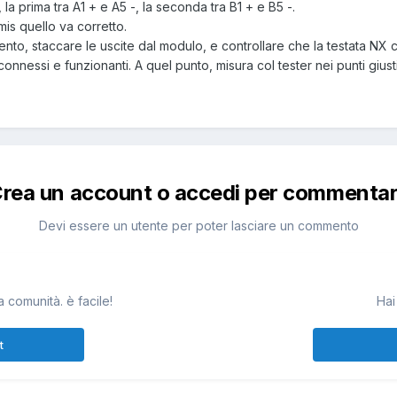
la prima tra A1 + e A5 -, la seconda tra B1 + e B5 -.
mis quello va corretto.
mento, staccare le uscite dal modulo, e controllare che la testata NX
connessi e funzionanti. A quel punto, misura col tester nei punti giust
rea un account o accedi per commenta
Devi essere un utente per poter lasciare un commento
 comunità. è facile!
Hai
t