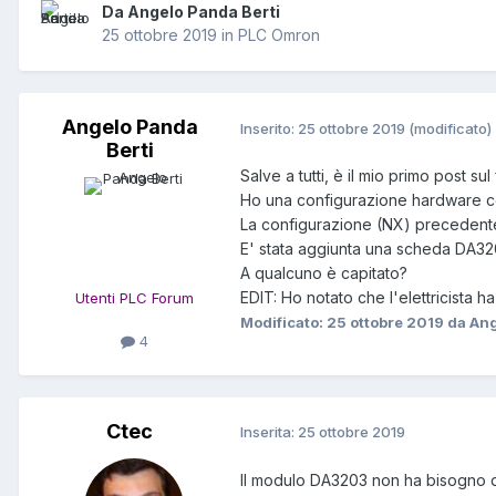
Da Angelo Panda Berti
25 ottobre 2019
in
PLC Omron
Angelo Panda
Inserito:
25 ottobre 2019
(modificato)
Berti
Salve a tutti, è il mio primo post sul
Ho una configurazione hardware con
La configurazione (NX) precedent
E' stata aggiunta una scheda DA3203
A qualcuno è capitato?
EDIT: Ho notato che l'elettricista h
Utenti PLC Forum
Modificato:
25 ottobre 2019
da Ang
4
Ctec
Inserita:
25 ottobre 2019
Il modulo DA3203 non ha bisogno di 