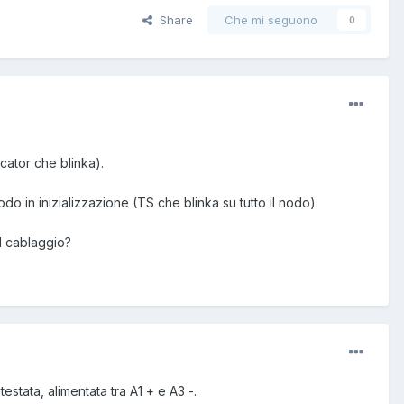
Share
Che mi seguono
0
ator che blinka).
o in inizializzazione (TS che blinka su tutto il nodo).
il cablaggio?
stata, alimentata tra A1 + e A3 -.