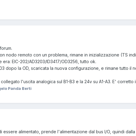
 forum.
 nodo remoto con un problema, rimane in inizializzazione (TS indic
e era: EIC-202/AD3203/ID3417/OD3256, tutto ok.
 dopo la OD, scaricata la nuova configurazione, e rimane tutto il nod
a collegato l'uscita analogica sul B1-B3 e la 24v su A1-A3. E' corretto 
elo Panda Berti
essere alimentato, prende l'alimentazione dal bus I/O, quindi dalla te