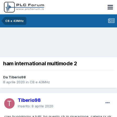
CB e 43MHz
ham international multimode 2
Da Tiberio98
8 aprile 2020
in
CB e 43MHz
Tiberio98
Inserito:
8 aprile 2020
ciao buongiorno a tutti, ho questo cb in riparazione, catena rx ok