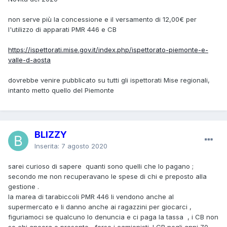
non serve più la concessione e il versamento di 12,00€ per
l'utilizzo di apparati PMR 446 e CB
https://ispettorati.mise.gov.it/index.php/ispettorato-piemonte-e-
valle-d-aosta
dovrebbe venire pubblicato su tutti gli ispettorati Mise regionali,
intanto metto quello del Piemonte
BLIZZY
Inserita:
7 agosto 2020
sarei curioso di sapere quanti sono quelli che lo pagano ;
secondo me non recuperavano le spese di chi e preposto alla
gestione .
la marea di tarabiccoli PMR 446 li vendono anche al
supermercato e li danno anche ai ragazzini per giocarci ,
figuriamoci se qualcuno lo denuncia e ci paga la tassa , i CB non
so chi ancora e presente , forse i camionisti .I CB negli anni 70