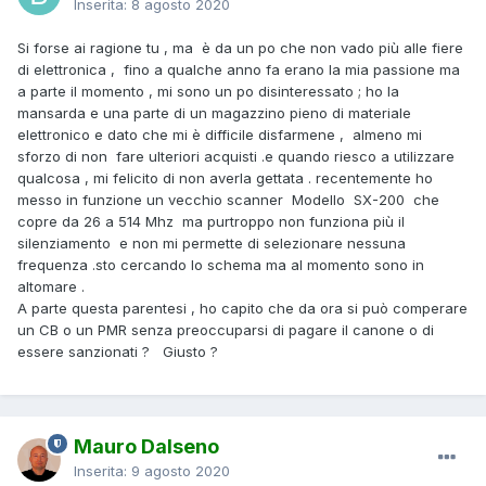
Inserita:
8 agosto 2020
Si forse ai ragione tu , ma è da un po che non vado più alle fiere
di elettronica , fino a qualche anno fa erano la mia passione ma
a parte il momento , mi sono un po disinteressato ; ho la
mansarda e una parte di un magazzino pieno di materiale
elettronico e dato che mi è difficile disfarmene , almeno mi
sforzo di non fare ulteriori acquisti .e quando riesco a utilizzare
qualcosa , mi felicito di non averla gettata . recentemente ho
messo in funzione un vecchio scanner Modello SX-200 che
copre da 26 a 514 Mhz ma purtroppo non funziona più il
silenziamento e non mi permette di selezionare nessuna
frequenza .sto cercando lo schema ma al momento sono in
altomare .
A parte questa parentesi , ho capito che da ora si può comperare
un CB o un PMR senza preoccuparsi di pagare il canone o di
essere sanzionati ? Giusto ?
Mauro Dalseno
Inserita:
9 agosto 2020