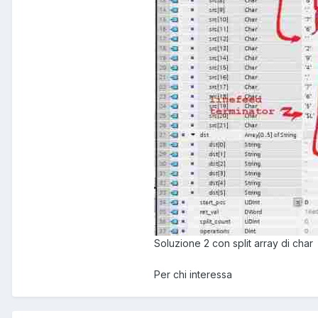
Soluzione 2 con split array di char
Per chi interessa