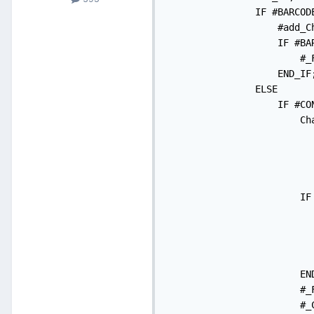
                IF #BARCOD
                    #add_C
                    IF #BA
                        #_
                    END_IF;
                ELSE

                    IF #CO
                        Ch
                           
                          
                          
                        IF
                          
                          
                           
                          
                        END
                        #_
                        #_