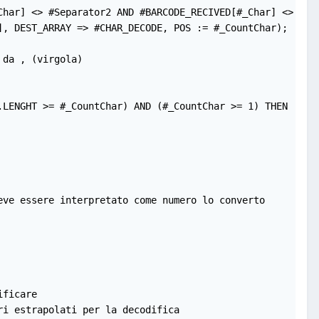
Char] <> #Separator2 AND #BARCODE_RECIVED[#_Char] <> #Sep
], DEST_ARRAY => #CHAR_DECODE, POS := #_CountChar);   // 
da , (virgola)

LENGHT >= #_CountChar) AND (#_CountChar >= 1) THEN

ve essere interpretato come numero lo converto

ficare

i estrapolati per la decodifica
