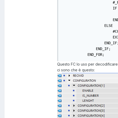
                        #_
                        IF
                           
                        END
                    ELSE  
                        #CO
                        EXI
                    END_IF;
                END_IF;

            END_FOR;      
Questo FC lo uso per decodificare u
ci sono che è questo: