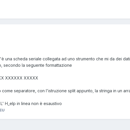
'è una scheda seriale collegata ad uno strumento che mi da dei dati
zio, secondo la seguente formattazione
XX XXXXXX XXXXX
io come separatore, con l'istruzione split appunto, la stringa in un ar
' H_elp in linea non è esaustivo
EU