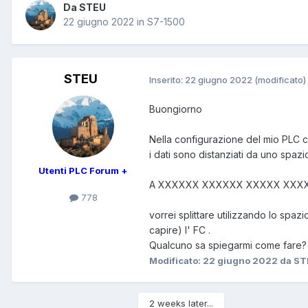
Da STEU
22 giugno 2022
in
S7-1500
STEU
Inserito:
22 giugno 2022
(modificato)
Buongiorno
Nella configurazione del mio PLC c
i dati sono distanziati da uno spa
Utenti PLC Forum +
A XXXXXX XXXXXX XXXXX XXX
778
vorrei splittare utilizzando lo spaz
capire) l' FC .
Qualcuno sa spiegarmi come fare? L
Modificato:
22 giugno 2022
da ST
2 weeks later...