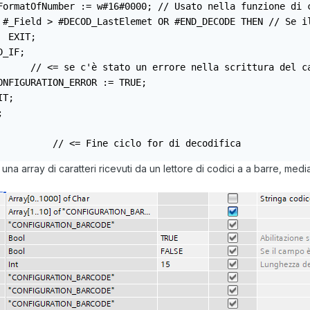
FormatOfNumber := w#16#0000; // Usato nella funzione di 
 #_Field > #DECOD_LastElemet OR #END_DECODE THEN // Se i
 EXIT;

_IF;

      // <= se c'è stato un errore nella scrittura del ca
NFIGURATION_ERROR := TRUE;

T;



          // <= Fine ciclo for di decodifica
na array di caratteri ricevuti da un lettore di codici a a barre, me