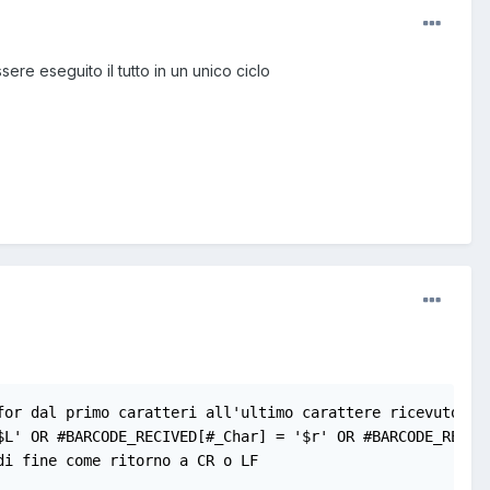
re eseguito il tutto in un unico ciclo
or dal primo caratteri all'ultimo carattere ricevuto

$L' OR #BARCODE_RECIVED[#_Char] = '$r' OR #BARCODE_RECIVE
i fine come ritorno a CR o LF
