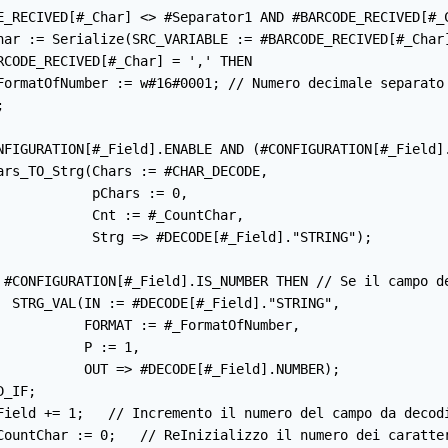
E_RECIVED[#_Char] <> #Separator1 AND #BARCODE_RECIVED[#_
har := Serialize(SRC_VARIABLE := #BARCODE_RECIVED[#_Char
RCODE_RECIVED[#_Char] = ',' THEN

FormatOfNumber := w#16#0001; // Numero decimale separato 


NFIGURATION[#_Field].ENABLE AND (#CONFIGURATION[#_Field].
ars_TO_Strg(Chars := #CHAR_DECODE,

           pChars := 0,

            Cnt := #_CountChar,

            Strg => #DECODE[#_Field]."STRING");

 #CONFIGURATION[#_Field].IS_NUMBER THEN // Se il campo de
  STRG_VAL(IN := #DECODE[#_Field]."STRING",

           FORMAT := #_FormatOfNumber,

          P := 1,

           OUT => #DECODE[#_Field].NUMBER);

_IF;

Field += 1;   // Incremento il numero del campo da decodi
CountChar := 0;   // ReInizializzo il numero dei caratter