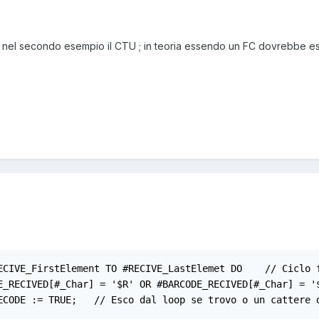
 nel secondo esempio il CTU ; in teoria essendo un FC dovrebbe esse
ECIVE_FirstElement TO #RECIVE_LastElemet DO    // Ciclo f
E_RECIVED[#_Char] = '$R' OR #BARCODE_RECIVED[#_Char] = '
ECODE := TRUE;   // Esco dal loop se trovo o un cattere d