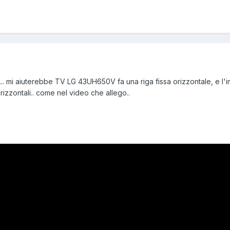
co... mi aiuterebbe TV LG 43UH650V fa una riga fissa orizzontale, e l'
rizzontali.. come nel video che allego..