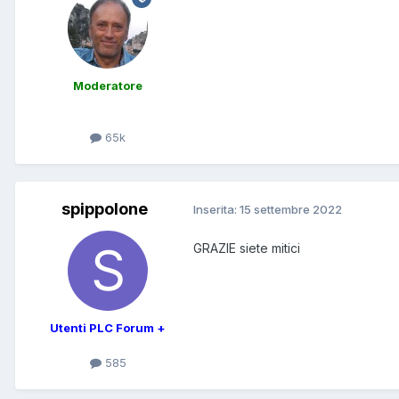
Moderatore
65k
spippolone
Inserita:
15 settembre 2022
GRAZIE siete mitici
Utenti PLC Forum +
585