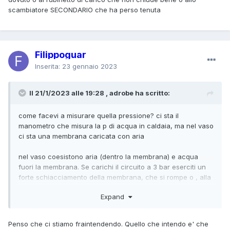
scambiatore SECONDARIO che ha perso tenuta
Filippoguar
Inserita:
23 gennaio 2023
Il 21/1/2023 alle 19:28 , adrobe ha scritto:
come facevi a misurare quella pressione? ci sta il
manometro che misura la p di acqua in caldaia, ma nel vaso
ci sta una membrana caricata con aria
nel vaso coesistono aria (dentro la membrana) e acqua
fuori la membrana. Se carichi il circuito a 3 bar eserciti un
forte schiacciamento della membrana, che si rompe o , alla
men peggio, fa uscire aria dalla valvola
Expand
Se non vedi acqua per terra o sotto il primario, è possibile
che acqua finisca nel vaso oramai bucato, ma questo dura
Penso che ci stiamo fraintendendo. Quello che intendo e' che
fino ad un certo punto, poi il vaso si riempie totalmente