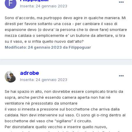
Inserita:
24 gennaio 2023
Sono d'accordo, ma purtroppo devo agire in qualche maniera. Mi
diresti per favore soltanto una cosa - per cambiare il vaso di
espansione devo (o dovra' la persona che lo deve fare) smontare
mezza caldaia o semplicemente e' un bullone da allentare, si tira
su il vaso, e si infila quello nuovo dall'alto?
Modificato:
24 gennaio 2023
da Filippoguar
adrobe
Inserita:
24 gennaio 2023
Se hai spazio in alto, non dovrebbe essere complicato tirarlo da
sopra, anche perchè essendo camera aperta non hai nè
ventilatore nè pressostato da smontare
il vaso si innesta a pressione sul bocchettone che arriva dalla
caldaia. Non devi intervenire sul vaso. Ci sono gli o-ring dentro al
bocchettone del vaso che “sigillano” il circuito.
Per disinstallare quello vecchio e inserire quello nuovo,