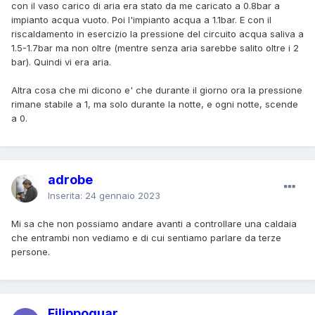
con il vaso carico di aria era stato da me caricato a 0.8bar a
d'acqua e la pressione può solo salire. Però bisogna
impianto acqua vuoto. Poi l'impianto acqua a 1.1bar. E con il
osservare bene sotto il primario, a volte ci sono solo
riscaldamento in esercizio la pressione del circuito acqua saliva a
trasudazioni che in breve tempo si seccano a causa delle
1.5-1.7bar ma non oltre (mentre senza aria sarebbe salito oltre i 2
alte temperature. Tracce azzurro-verdastre sotto il primario
bar). Quindi vi era aria.
sono il segno che è lesionato, anche se non si vede acqua
liquida per terra
Altra cosa che mi dicono e' che durante il giorno ora la pressione
rimane stabile a 1, ma solo durante la notte, e ogni notte, scende
a 0.
adrobe
Inserita:
24 gennaio 2023
Mi sa che non possiamo andare avanti a controllare una caldaia
che entrambi non vediamo e di cui sentiamo parlare da terze
persone.
Filippoguar