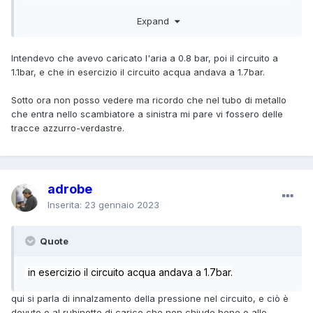
men peggio, fa uscire aria dalla valvola
Expand
Se non vedi acqua per terra o sotto il primario, è possibile
che acqua finisca nel vaso oramai bucato, ma questo dura
Intendevo che avevo caricato l'aria a 0.8 bar, poi il circuito a
fino ad un certo punto, poi il vaso si riempie totalmente
1.1bar, e che in esercizio il circuito acqua andava a 1.7bar.
d'acqua e la pressione può solo salire. Però bisogna
osservare bene sotto il primario, a volte ci sono solo
Sotto ora non posso vedere ma ricordo che nel tubo di metallo
trasudazioni che in breve tempo si seccano a causa delle
che entra nello scambiatore a sinistra mi pare vi fossero delle
alte temperature. Tracce azzurro-verdastre sotto il primario
tracce azzurro-verdastre.
sono il segno che è lesionato, anche se non si vede acqua
liquida per terra
adrobe
Inserita:
23 gennaio 2023
Quote
in esercizio il circuito acqua andava a 1.7bar.
qui si parla di innalzamento della pressione nel circuito, e ciò è
dovuto o al rubinetto di carico che non chiude bene o allo