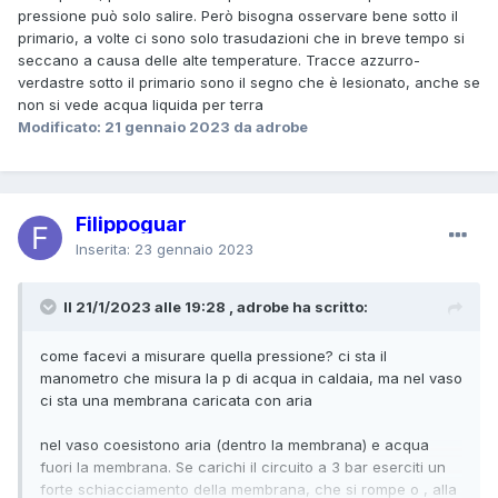
pressione può solo salire. Però bisogna osservare bene sotto il
primario, a volte ci sono solo trasudazioni che in breve tempo si
seccano a causa delle alte temperature. Tracce azzurro-
verdastre sotto il primario sono il segno che è lesionato, anche se
non si vede acqua liquida per terra
Modificato:
21 gennaio 2023
da adrobe
Filippoguar
Inserita:
23 gennaio 2023
Il 21/1/2023 alle 19:28 , adrobe ha scritto:
come facevi a misurare quella pressione? ci sta il
manometro che misura la p di acqua in caldaia, ma nel vaso
ci sta una membrana caricata con aria
nel vaso coesistono aria (dentro la membrana) e acqua
fuori la membrana. Se carichi il circuito a 3 bar eserciti un
forte schiacciamento della membrana, che si rompe o , alla