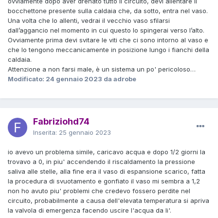
ovviamente dopo aver drenato tutto il circuito, devi allentare il
bocchettone presente sulla caldaia che, da sotto, entra nel vaso.
Una volta che lo allenti, vedrai il vecchio vaso sfilarsi
dall’aggancio nel momento in cui questo lo spingerai verso l’alto.
Ovviamente prima devi svitare le viti che ci sono intorno al vaso e
che lo tengono meccanicamente in posizione lungo i fianchi della
caldaia.
Attenzione a non farsi male, è un sistema un po' pericoloso…
Modificato:
24 gennaio 2023
da adrobe
Fabriziohd74
Inserita:
25 gennaio 2023
io avevo un problema simile, caricavo acqua e dopo 1/2 giorni la
trovavo a 0, in piu' accendendo il riscaldamento la pressione
saliva alle stelle, alla fine era il vaso di espansione scarico, fatta
la procedura di svuotamento e gonfiato il vaso mi sembra a 1,2
non ho avuto piu' problemi che credevo fossero perdite nel
circuito, probabilmente a causa dell'elevata temperatura si apriva
la valvola di emergenza facendo uscire l'acqua da li'.