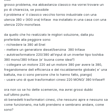
grosso problema, ma abbastanza classico ma vorrei trovare un
po di chiarezza, se possibile
il problema e' il classico vecchio tornio industriale con una
utenza 380 v (400 ora) trifase ma installato in una casa con una
utenza 220v monofase.
da quello che ho realizzato le migliori soluzione, dalla piu
preferibile alla peggiore sono:
- richiedere la 380 all Enel
- mettere un generatore diesel/benzina 380 trifase
- autotrasformatore 220/380 all'input di un inverter tipo toshiba
380 mono/380 trifase (e' buona come idea?)
- collegare un motore 220 ad un motore 380 per avere la 380,
fregandomene dell efficienza e del riscaldamente globale( e' una
battuta, ma ci sono persone che lo hanno fatto, piango)
- usare uno di quei trasformatori cinesi 220 MONO/ 380 trifase!!!
ora non so se ho dette scemenze, ma avrei grossi dubbi
sull'ultimo punto.
sti benedetti trasformatori cinesi, che nessuno apre e nessuno sa
come funzionano, ma tutti prendeno e sembrano andare, come
sono?