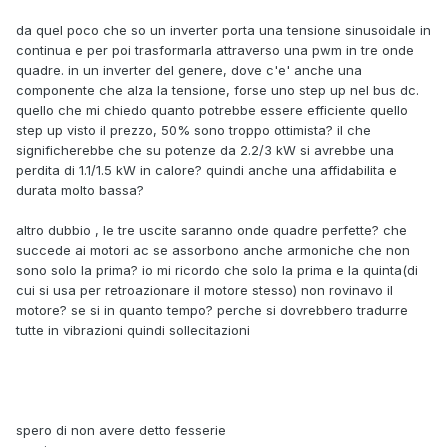
da quel poco che so un inverter porta una tensione sinusoidale in
continua e per poi trasformarla attraverso una pwm in tre onde
quadre. in un inverter del genere, dove c'e' anche una
componente che alza la tensione, forse uno step up nel bus dc.
quello che mi chiedo quanto potrebbe essere efficiente quello
step up visto il prezzo, 50% sono troppo ottimista? il che
significherebbe che su potenze da 2.2/3 kW si avrebbe una
perdita di 1.1/1.5 kW in calore? quindi anche una affidabilita e
durata molto bassa?
altro dubbio , le tre uscite saranno onde quadre perfette? che
succede ai motori ac se assorbono anche armoniche che non
sono solo la prima? io mi ricordo che solo la prima e la quinta(di
cui si usa per retroazionare il motore stesso) non rovinavo il
motore? se si in quanto tempo? perche si dovrebbero tradurre
tutte in vibrazioni quindi sollecitazioni
spero di non avere detto fesserie