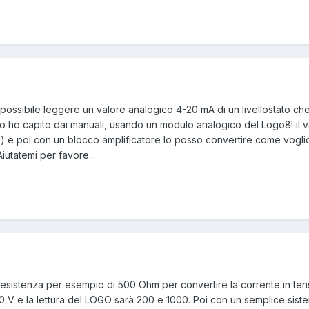
 possibile leggere un valore analogico 4-20 mA di un livellostato ch
 ho capito dai manuali, usando un modulo analogico del Logo8! il v
) e poi con un blocco amplificatore lo posso convertire come voglio
Aiutatemi per favore...
resistenza per esempio di 500 Ohm per convertire la corrente in tens
 V e la lettura del LOGO sarà 200 e 1000. Poi con un semplice sistem