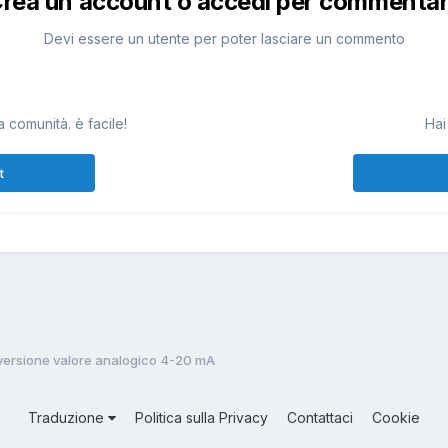
rea un account o accedi per commenta
Devi essere un utente per poter lasciare un commento
 comunità. è facile!
Hai
t
versione valore analogico 4-20 mA
Traduzione
Politica sulla Privacy
Contattaci
Cookie