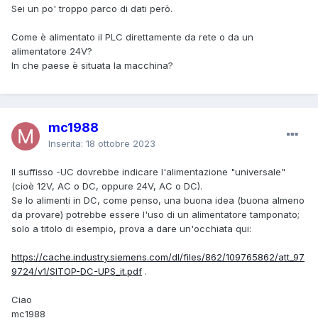
Sei un po' troppo parco di dati però.
Come è alimentato il PLC direttamente da rete o da un
alimentatore 24V?
In che paese è situata la macchina?
mc1988
Inserita:
18 ottobre 2023
Il suffisso -UC dovrebbe indicare l'alimentazione "universale"
(cioè 12V, AC o DC, oppure 24V, AC o DC).
Se lo alimenti in DC, come penso, una buona idea (buona almeno
da provare) potrebbe essere l'uso di un alimentatore tamponato;
solo a titolo di esempio, prova a dare un'occhiata qui:
https://cache.industry.siemens.com/dl/files/862/109765862/att_97
9724/v1/SITOP-DC-UPS_it.pdf
.
Ciao
mc1988